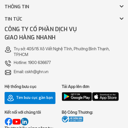
THÔNG TIN
TIN TỨC
CÔNG TY CỔ PHẦN DỊCH VỤ
GIAO HÀNG NHANH
Trụ sở: 405/15 Xô Viết Nghệ Tĩnh, Phường Bình Thạnh,
TP.HCM
Hotline: 1900 636677
Email: cskh@ghn.vn
Hệ thống bưu cục
Tải App lên đơn
Tìm bưu cục gần bạn
Kết nối với chúng tôi
Bộ Công Thương: