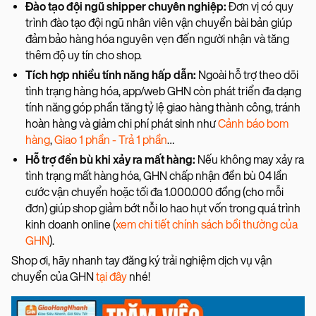
Đào tạo đội ngũ shipper chuyên nghiệp:
Đơn vị có quy
trình đào tạo đội ngũ nhân viên vận chuyển bài bản giúp
đảm bảo hàng hóa nguyên vẹn đến người nhận và tăng
thêm độ uy tín cho shop.
Tích hợp nhiều tính năng hấp dẫn:
Ngoài hỗ trợ theo dõi
tình trạng hàng hóa, app/web GHN còn phát triển đa dạng
tính năng góp phần tăng tỷ lệ giao hàng thành công, tránh
hoàn hàng và giảm chi phí phát sinh như
Cảnh báo bom
hàng
,
Giao 1 phần - Trả 1 phần
…
Hỗ trợ đền bù khi xảy ra mất hàng:
Nếu không may xảy ra
tình trạng mất hàng hóa, GHN chấp nhận đền bù 04 lần
cước vận chuyển hoặc tối đa 1.000.000 đồng (cho mỗi
đơn) giúp shop giảm bớt nỗi lo hao hụt vốn trong quá trình
kinh doanh online (
xem chi tiết chính sách bồi thường của
GHN
).
Shop ơi, hãy nhanh tay đăng ký trải nghiệm dịch vụ vận
chuyển của GHN
tại đây
nhé!