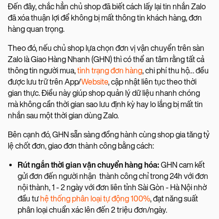
Đến đây, chắc hẳn chủ shop đã biết cách lấy lại tin nhắn Zalo
đã xóa thuận lợi để không bị mất thông tin khách hàng, đơn
hàng quan trọng.
Theo đó, nếu chủ shop lựa chọn đơn vị vận chuyển trên sàn
Zalo là Giao Hàng Nhanh (GHN) thì có thể an tâm rằng tất cả
thông tin người mua,
tình trạng đơn hàng
, chi phí thu hộ… đều
được lưu trữ trên App/
Website
, cập nhật liên tục theo thời
gian thực. Điều này giúp shop quản lý dữ liệu nhanh chóng
mà không cần thời gian sao lưu định kỳ hay lo lắng bị mất tin
nhắn sau một thời gian dùng Zalo.
Bên cạnh đó, GHN sẵn sàng đồng hành cùng shop gia tăng tỷ
lệ chốt đơn, giao đơn thành công bằng cách:
Rút ngắn thời gian vận chuyển hàng hóa:
GHN cam kết
gửi đơn đến người nhận thành công chỉ trong 24h với đơn
nội thành, 1 - 2 ngày với đơn liên tỉnh Sài Gòn - Hà Nội nhờ
đầu tư
hệ thống phân loại tự động 100%
, đạt năng suất
phân loại chuẩn xác lên đến 2 triệu đơn/ngày.