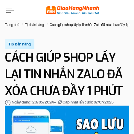
Trang chủ
Tip bán hàng
Cách giúp shop lấy lại tin nhắn Zalo đã xóa chưa đầy 1 phú
Tip bán hàng
CÁCH GIÚP SHOP LẤY
LẠI TIN NHẮN ZALO ĐÃ
XÓA CHƯA ĐẦY 1 PHÚT
–
Cập nhật lần cuối:
07/07/2025
Ngày đăng:
23/05/2024