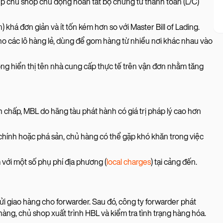
p chủ shop chủ động hoàn tất bộ chứng từ thanh toán (L/C)
 khá đơn giản và ít tốn kém hơn so với Master Bill of Lading.
cho các lô hàng lẻ, dùng để gom hàng từ nhiều nơi khác nhau vào
g hiển thị tên nhà cung cấp thực tế trên vận đơn nhằm tăng
 chấp, MBL do hãng tàu phát hành có giá trị pháp lý cao hơn
chính hoặc phá sản, chủ hàng có thể gặp khó khăn trong việc
 với một số phụ phí địa phương (
local charges
) tại cảng đến.
ửi giao hàng cho forwarder. Sau đó, công ty forwarder phát
ng, chủ shop xuất trình HBL và kiểm tra tình trạng hàng hóa.