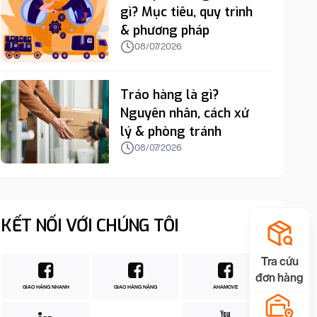
gì? Mục tiêu, quy trình
& phương pháp
08/07/2026
Tráo hàng là gì?
Nguyên nhân, cách xử
lý & phòng tránh
08/07/2026
KẾT NỐI VỚI CHÚNG TÔI
Tra cứu
đơn hàng
GIAO HÀNG NHANH
GIAO HÀNG NẶNG
AHAMOVE