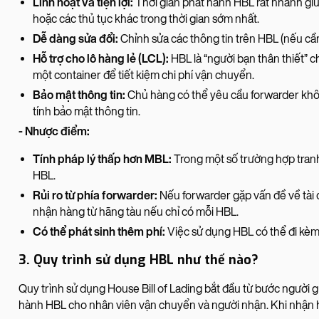
Linh hoạt và tiện lợi:
Thời gian phát hành HBL rất nhanh giú
hoặc các thủ tục khác trong thời gian sớm nhất.
Dễ dàng sửa đổi:
Chỉnh sửa các thông tin trên HBL (nếu cần)
Hỗ trợ cho lô hàng lẻ (LCL):
HBL là “người bạn thân thiết” 
một container để tiết kiệm chi phí vận chuyển.
Bảo mật thông tin:
Chủ hàng có thể yêu cầu forwarder khôn
tính bảo mật thông tin.
- Nhược điểm:
Tính pháp lý thấp hơn MBL:
Trong một số trường hợp tranh
HBL.
Rủi ro từ phía forwarder:
Nếu forwarder gặp vấn đề về tài 
nhận hàng từ hãng tàu nếu chỉ có mỗi HBL.
Có thể phát sinh thêm phí:
Việc sử dụng HBL có thể đi kèm
3. Quy trình sử dụng HBL như thế nào?
Quy trình sử dụng House Bill of Lading bắt đầu từ bước người g
hành HBL cho nhân viên vận chuyển và người nhận. Khi nhận hà