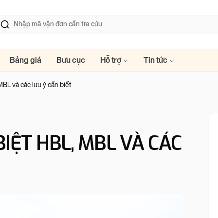
Bảng giá
Bưu cục
Hỗ trợ
Tin tức
BL và các lưu ý cần biết
BIỆT HBL, MBL VÀ CÁC