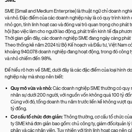
SME (Small and Medium Enterprise) là thuật ngữ chỉ doanh ngh
và nhỏ. Đặc điểm của các doanh nghiệp này là có quy trình kinh
nhỏ gọn, tính linh hoạt cao và đóng vai trò quan trọng cho phát t
hội (tạo việc làm cho người lao động, phát triển kinh tế địa phương
Thời gian gần đây, các doanh nghiệp SME đang ngày càng phát t
Theo thống kê năm 2024 từ Bộ Kế hoạch và Đầu tư, Việt Nam c
khoảng 940.078 doanh nghiệp đang hoạt động, trong đó công t
và nhỏ chiếm đến 98%.
Để hiểu rõ hơn về SME, dưới đây là các đặc điểm của loại hình d
nghiệp này mà shop nên biết:
Quy mô vừa và nhỏ:
Các doanh nghiệp SME thường có quy
nhân sự dưới 200 người, với nguồn vốn không quá 100 tỷ đồ
Cùng với đó, tổng doanh thu năm trước liền kề không vượt q
tỷ đồng.
Cơ cấu tổ chức đơn giản:
Thông thường, cơ cấu tổ chức củ
ty SME khá đơn giản bao gồm: chủ công ty, giám đốc/quản lý
phận và các nhân viên. Tuy nhiên với tính linh hoạt cao nên 