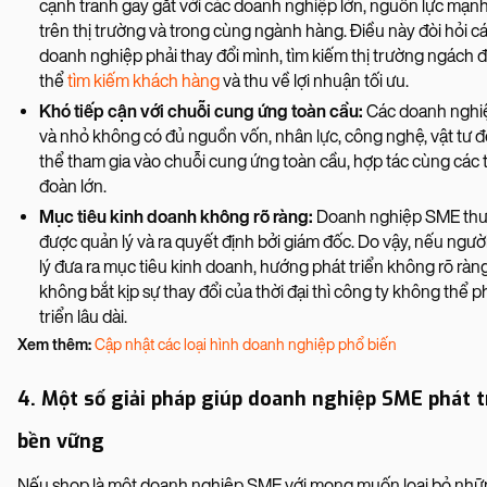
cạnh tranh gay gắt với các doanh nghiệp lớn, nguồn lực mạn
trên thị trường và trong cùng ngành hàng. Điều này đòi hỏi c
doanh nghiệp phải thay đổi mình, tìm kiếm thị trường ngách 
thể
tìm kiếm khách hàng
và thu về lợi nhuận tối ưu.
Khó tiếp cận với chuỗi cung ứng toàn cầu:
Các doanh nghi
và nhỏ không có đủ nguồn vốn, nhân lực, công nghệ, vật tư đ
thể tham gia vào chuỗi cung ứng toàn cầu, hợp tác cùng các 
đoàn lớn.
Mục tiêu kinh doanh không rõ ràng:
Doanh nghiệp SME th
được quản lý và ra quyết định bởi giám đốc. Do vậy, nếu ngườ
lý đưa ra mục tiêu kinh doanh, hướng phát triển không rõ ràn
không bắt kịp sự thay đổi của thời đại thì công ty không thể p
triển lâu dài.
Xem thêm:
Cập nhật các loại hình doanh nghiệp phổ biến
4. Một số giải pháp giúp doanh nghiệp SME phát t
bền vững
Nếu shop là một doanh nghiệp SME với mong muốn loại bỏ nh