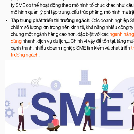
ty SME có thể hoạt động theo mô hình tổ chức khác như: cấu
mô hình quản lý phi tập trung, cấu trúc phẳng, mô hình ma trận
Tập trung phát triển thị trường ngách:
Các doanh nghiệp 
chiếm số lượng lớn trong nền kinh tế, khả năng nhiều công ty
chung một ngành hàng cao hơn, đặc biệt với các
ngành hàng 
dùng
nhanh, dịch vụ du lịch,... Chính vì vậy để tồn tại, tăng m
cạnh tranh, nhiều doanh nghiệp SME tìm kiếm và phát triển
t
trường ngách
.