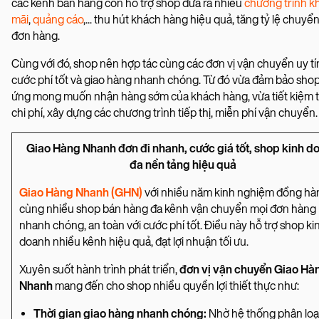
các kênh bán hàng còn hỗ trợ shop đưa ra nhiều
chương trình 
mãi
,
quảng cáo
,... thu hút khách hàng hiệu quả, tăng tỷ lệ chuyển
đơn hàng.
Cùng với đó, shop nên hợp tác cùng các đơn vị vận chuyển uy tí
cước phí tốt và giao hàng nhanh chóng. Từ đó vừa đảm bảo sho
ứng mong muốn nhận hàng sớm của khách hàng, vừa tiết kiệm t
chi phí, xây dựng các chương trình tiếp thị, miễn phí vận chuyển.
Giao Hàng Nhanh đơn đi nhanh, cước giá tốt, shop kinh d
đa nền tảng hiệu quả
Giao Hàng Nhanh (GHN)
với nhiều năm kinh nghiệm đồng hà
cùng nhiều shop bán hàng đa kênh vận chuyển mọi đơn hàng
nhanh chóng, an toàn với cước phí tốt. Điều này hỗ trợ shop ki
doanh nhiều kênh hiệu quả, đạt lợi nhuận tối ưu.
Xuyên suốt hành trình phát triển,
đơn vị vận chuyển Giao Hà
Nhanh
mang đến cho shop nhiều quyền lợi thiết thực như:
Thời gian giao hàng nhanh chóng:
Nhờ hệ thống phân loại