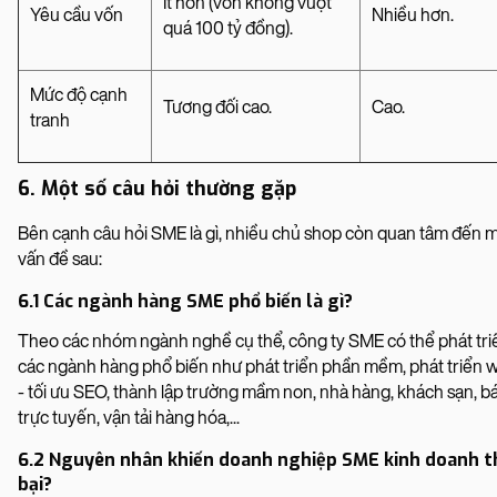
Ít hơn (vốn không vượt
Yêu cầu vốn
Nhiều hơn.
quá 100 tỷ đồng).
Mức độ cạnh
Tương đối cao.
Cao.
tranh
6. Một số câu hỏi thường gặp
Bên cạnh câu hỏi SME là gì, nhiều chủ shop còn quan tâm đến m
vấn đề sau:
6.1 Các ngành hàng SME phổ biến là gì?
Theo các nhóm ngành nghề cụ thể, công ty SME có thể phát tri
các ngành hàng phổ biến như phát triển phần mềm, phát triển 
- tối ưu SEO, thành lập trường mầm non, nhà hàng, khách sạn, bá
trực tuyến, vận tải hàng hóa,...
6.2 Nguyên nhân khiến doanh nghiệp SME kinh doanh t
bại?