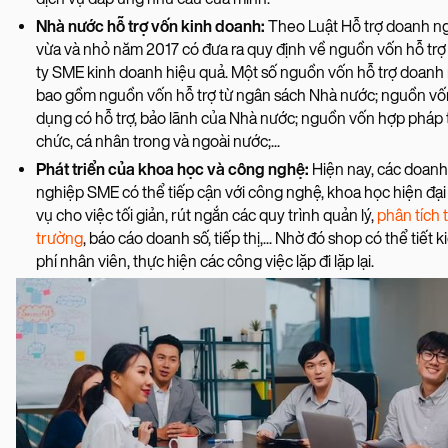
Nhà nước hỗ trợ vốn kinh doanh:
Theo Luật Hỗ trợ doanh n
vừa và nhỏ năm 2017 có đưa ra quy định về nguồn vốn hỗ tr
ty SME kinh doanh hiệu quả. Một số nguồn vốn hỗ trợ doanh
bao gồm nguồn vốn hỗ trợ từ ngân sách Nhà nước; nguồn vốn
dụng có hỗ trợ, bảo lãnh của Nhà nước; nguồn vốn hợp pháp 
chức, cá nhân trong và ngoài nước;...
Phát triển của khoa học và công nghệ:
Hiện nay, các doanh
nghiệp SME có thể tiếp cận với công nghệ, khoa học hiện đạ
vụ cho việc tối giản, rút ngắn các quy trình quản lý,
phân tích t
trường
, báo cáo doanh số, tiếp thị,... Nhờ đó shop có thể tiết k
phí nhân viên, thực hiện các công việc lặp đi lặp lại.