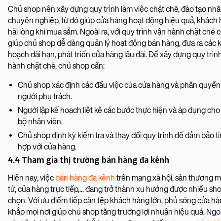
Chủ shop nên xây dựng quy trình làm việc chặt chẽ, đào tạo nhâ
chuyên nghiệp, từ đó giúp cửa hàng hoạt động hiệu quả, khách
hài lòng khi mua sắm. Ngoài ra, với quy trình vận hành chặt chẽ 
giúp chủ shop dễ dàng quản lý hoạt động bán hàng, đưa ra các 
hoạch dài hạn, phát triển cửa hàng lâu dài. Để xây dựng quy trìn
hành chặt chẽ, chủ shop cần:
Chủ shop xác định các đầu việc của cửa hàng và phân quyền
người phụ trách.
Người lập kế hoạch liệt kê các bước thực hiện và áp dụng cho
bộ nhân viên.
Chủ shop định kỳ kiểm tra và thay đổi quy trình để đảm bảo t
hợp với cửa hàng.
4.4 Tham gia thị trường bán hàng đa kênh
Hiện nay, việc
bán hàng đa kênh
trên mạng xã hội, sàn thương m
tử, cửa hàng trực tiếp,... đang trở thành xu hướng được nhiều sho
chọn. Với ưu điểm tiếp cận tệp khách hàng lớn, phủ sóng cửa h
khắp mọi nơi giúp chủ shop tăng trưởng lợi nhuận hiệu quả. Ngoà