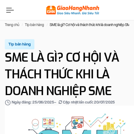
Trang chủ
Tip bán hàng
SME là gì? Cơ hội và thách thức khi là doanh nghiệp SME
Tip bán hàng
SME LÀ GÌ? CƠ HỘI VÀ
THÁCH THỨC KHI LÀ
DOANH NGHIỆP SME
–
Cập nhật lần cuối:
20/07/2025
Ngày đăng:
25/06/2025