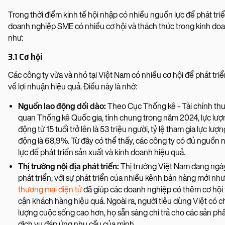
Trong thời điểm kinh tế hội nhập có nhiều nguồn lực để phát triể
doanh nghiệp SME có nhiều cơ hội và thách thức trong kinh do
như:
3.1 Cơ hội
Các công ty vừa và nhỏ tại Việt Nam có nhiều cơ hội để phát triể
về lợi nhuận hiệu quả. Điều này là nhờ:
Nguồn lao động dồi dào:
Theo Cục Thống kê - Tài chính th
quan Thống kê Quốc gia, tính chung trong năm 2024, lực lượ
động từ 15 tuổi trở lên là 53 triệu người, tỷ lệ tham gia lực lượn
động là 68,9%. Từ đây có thể thấy, các công ty có đủ nguồn 
lực để phát triển sản xuất và kinh doanh hiệu quả.
Thị trường nội địa phát triển:
Thị trường Việt Nam đang ngà
phát triển, với sự phát triển của nhiều kênh bán hàng mới nh
thương mại điện tử
đã giúp các doanh nghiệp có thêm cơ hội 
cận khách hàng hiệu quả. Ngoài ra, người tiêu dùng Việt có c
lượng cuộc sống cao hơn, họ sẵn sàng chi trả cho các sản ph
dịch vụ đáp ứng nhu cầu của mình.