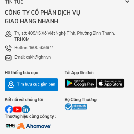
TIN TỨC
CÔNG TY CỔ PHẦN DỊCH VỤ
GIAO HÀNG NHANH
Trụ sở: 405/15 Xô Viết Nghệ Tĩnh, Phường Bình Thạnh,
TP.HCM
Hotline: 1900 636677
Email: cskh@ghn.vn
Hệ thống bưu cục
Tải App lên đơn
Tìm bưu cục gần bạn
Kết nối với chúng tôi
Bộ Công Thương:
Thương hiệu cùng công ty :