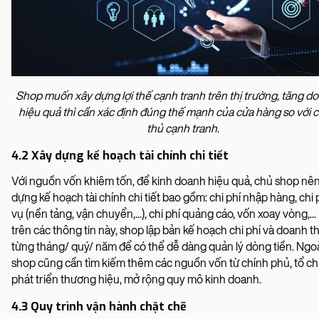
Shop muốn xây dựng lợi thế cạnh tranh trên thị trường, tăng d
hiệu quả thì cần xác định đúng thế mạnh của cửa hàng so với c
thủ cạnh tranh.
4.2 Xây dựng kế hoạch tài chính chi tiết
Với nguồn vốn khiêm tốn, để kinh doanh hiệu quả, chủ shop nê
dựng kế hoạch tài chính chi tiết bao gồm: chi phí nhập hàng, chi 
vụ (nền tảng, vận chuyển,...), chi phí quảng cáo, vốn xoay vòng,..
trên các thông tin này, shop lập bản kế hoạch chi phí và doanh t
từng tháng/ quý/ năm để có thể dễ dàng quản lý dòng tiền. Ngoài
shop cũng cần tìm kiếm thêm các nguồn vốn từ chính phủ, tổ chứ
phát triển thương hiệu, mở rộng quy mô kinh doanh.
4.3 Quy trình vận hành chặt chẽ