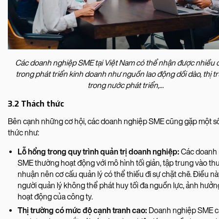
Các doanh nghiệp SME tại Việt Nam có thể nhận được nhiều c
trong phát triển kinh doanh như nguồn lao động dồi dào, thị t
trong nước phát triển,...
3.2 Thách thức
Bên cạnh những cơ hội, các doanh nghiệp SME cũng gặp một s
thức như:
Lỗ hổng trong quy trình quản trị doanh nghiệp:
Các doanh 
SME thường hoạt động với mô hình tối giản, tập trung vào thu 
nhuận nên cơ cấu quản lý có thể thiếu đi sự chặt chẽ. Điều n
người quản lý không thể phát huy tối đa nguồn lực, ảnh hưở
hoạt động của công ty.
Thị trường có mức độ cạnh tranh cao:
Doanh nghiệp SME c