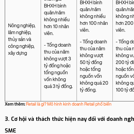
BHXH bình
BHXH bì
BHXH bình
quân/năm
quân/n
quân/năm
không nhiều
không n
không nhiều
hơn 100 nhân
hơn 200
Nông nghiệp,
hơn 10 nhân
viên.
viên.
lâm nghiệp,
viên.
thủy sản và
- Tổng doanh
- Tổng d
- Tổng doanh
công nghiệp,
thu của năm
thu của
thu của năm
xây dựng
không vượt
không v
không vượt 3
50 tỷ đồng
200 tỷ 
tỷ đồng hoặc
hoặc tổng
hoặc tổ
tổng nguồn
nguồn vốn
nguồn v
vốn không
không quá 20
không q
quá 3 tỷ đồng.
tỷ đồng.
100 tỷ đ
Xem thêm:
Retail là gì? Mô hình kinh doanh Retail phổ biến
3. Cơ hội và thách thức hiện nay đối với doanh ng
SME