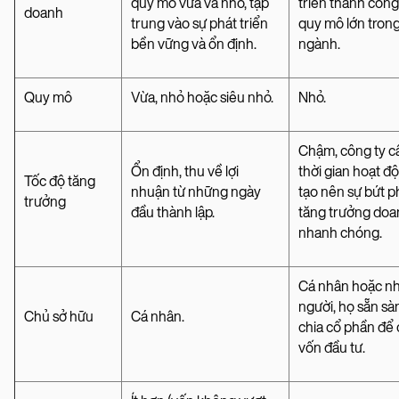
quy mô vừa và nhỏ, tập
triển thành công
doanh
trung vào sự phát triển
quy mô lớn tron
bền vững và ổn định.
ngành.
Quy mô
Vừa, nhỏ hoặc siêu nhỏ.
Nhỏ.
Chậm, công ty c
Ổn định, thu về lợi
thời gian hoạt đ
Tốc độ tăng
nhuận từ những ngày
tạo nên sự bứt p
trưởng
đầu thành lập.
tăng trưởng doa
nhanh chóng.
Cá nhân hoặc n
người, họ sẵn sà
Chủ sở hữu
Cá nhân.
chia cổ phần để 
vốn đầu tư.