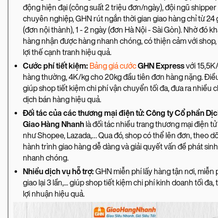
động hiện đại (công suất 2 triệu đơn/ngày), đội ngũ shipper
chuyên nghiệp, GHN rút ngắn thời gian giao hàng chỉ từ 24 
(đơn nội thành), 1 - 2 ngày (đơn Hà Nội - Sài Gòn). Nhờ đó k
hàng nhận được hàng nhanh chóng, có thiện cảm với shop,
lợi thế cạnh tranh hiệu quả.
Cước phí tiết kiệm:
Bảng giá cước
GHN Express
với 15,5K
hàng thường, 4K/kg cho 20kg đầu tiên đơn hàng nặng. Điề
giúp shop tiết kiệm chi phí vận chuyển tối đa, đưa ra nhiều 
dịch bán hàng hiệu quả.
Đối tác của các thương mại điện tử: Công ty Cổ phần Dịc
Giao Hàng Nhanh
là đối tác nhiều trang thương mại điện tử
như Shopee, Lazada,… Qua đó, shop có thể lên đơn, theo dõ
hành trình giao hàng dễ dàng và giải quyết vấn đề phát sinh
nhanh chóng.
Nhiều dịch vụ hỗ trợ:
GHN miễn phí lấy hàng tận nơi, miễn 
giao lại 3 lần,... giúp shop tiết kiệm chi phí kinh doanh tối đa,
lợi nhuận hiệu quả.