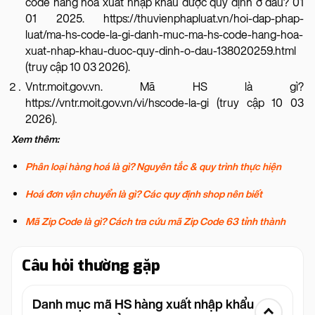
code hàng hóa xuất nhập khẩu được quy định ở đâu? 01
01 2025. https://thuvienphapluat.vn/hoi-dap-phap-
luat/ma-hs-code-la-gi-danh-muc-ma-hs-code-hang-hoa-
xuat-nhap-khau-duoc-quy-dinh-o-dau-138020259.html
(truy cập 10 03 2026).
Vntr.moit.gov.vn. Mã HS là gì?
https://vntr.moit.gov.vn/vi/hscode-la-gi (truy cập 10 03
2026).
Xem thêm:
Phân loại hàng hoá là gì? Nguyên tắc & quy trình thực hiện
Hoá đơn vận chuyển là gì? Các quy định shop nên biết
Mã Zip Code là gì? Cách tra cứu mã Zip Code 63 tỉnh thành
Câu hỏi thường gặp
Danh mục mã HS hàng xuất nhập khẩu