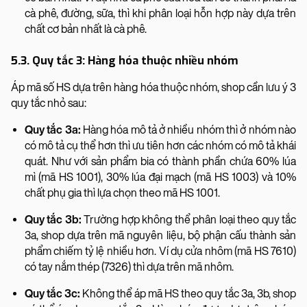
cà phê, đường, sữa, thì khi phân loại hỗn hợp này dựa trên
chất cơ bản nhất là cà phê.
5.3. Quy tắc 3: Hàng hóa thuộc nhiều nhóm
Áp mã số HS dựa trên hàng hóa thuộc nhóm, shop cần lưu ý 3
quy tắc nhỏ sau:
Quy tắc 3a:
Hàng hóa mô tả ở nhiều nhóm thì ở nhóm nào
có mô tả cụ thể hơn thì ưu tiên hơn các nhóm có mô tả khái
quát. Như với sản phẩm bia có thành phần chứa 60% lúa
mì (mã HS 1001), 30% lúa đại mạch (mã HS 1003) và 10%
chất phụ gia thì lựa chọn theo mã HS 1001.
Quy tắc 3b:
Trường hợp không thể phân loại theo quy tắc
3a, shop dựa trên mã nguyên liệu, bộ phận cấu thành sản
phẩm chiếm tỷ lệ nhiều hơn. Ví dụ cửa nhôm (mã HS 7610)
có tay nắm thép (7326) thì dựa trên mã nhôm.
Quy tắc 3c:
Không thể áp mã HS theo quy tắc 3a, 3b, shop