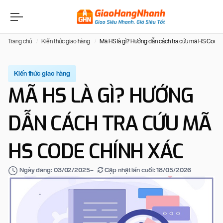
Trang chủ
Kiến thức giao hàng
Mã HS là gì? Hướng dẫn cách tra cứu mã HS Code 
Kiến thức giao hàng
MÃ HS LÀ GÌ? HƯỚNG
DẪN CÁCH TRA CỨU MÃ
HS CODE CHÍNH XÁC
–
Cập nhật lần cuối:
18/05/2026
Ngày đăng:
03/02/2025