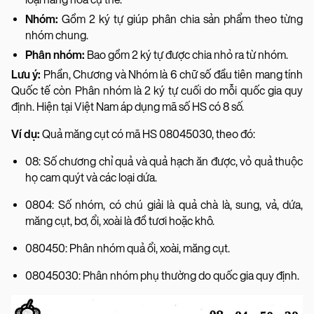
Nhóm:
Gồm 2 ký tự giúp phân chia sản phẩm theo từng
nhóm chung.
Phân nhóm:
Bao gồm 2 ký tự được chia nhỏ ra từ nhóm.
Lưu ý:
Phần, Chương và Nhóm là 6 chữ số đầu tiên mang tính
Quốc tế còn Phân nhóm là 2 ký tự cuối do mỗi quốc gia quy
định. Hiện tại Việt Nam áp dụng mã số HS có 8 số.
Ví dụ:
Quả măng cụt có mã HS 08045030, theo đó:
08: Số chương chỉ quả và quả hạch ăn được, vỏ quả thuộc
họ cam quýt và các loại dứa.
0804: Số nhóm, có chú giải là quả chà là, sung, vả, dứa,
măng cụt, bơ, ổi, xoài là đồ tươi hoặc khô.
080450: Phân nhóm quả ổi, xoài, măng cụt.
08045030: Phân nhóm phụ thường do quốc gia quy định.