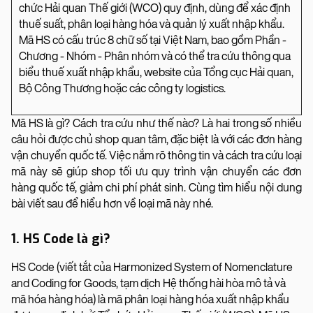
chức Hải quan Thế giới (WCO) quy định, dùng để xác định
thuế suất, phân loại hàng hóa và quản lý xuất nhập khẩu.
Mã HS có cấu trúc 8 chữ số tại Việt Nam, bao gồm Phần -
Chương - Nhóm - Phân nhóm và có thể tra cứu thông qua
biểu thuế xuất nhập khẩu, website của Tổng cục Hải quan,
Bộ Công Thương hoặc các công ty logistics.
Mã HS là gì? Cách tra cứu như thế nào? Là hai trong số nhiều
câu hỏi được chủ shop quan tâm, đặc biệt là với các đơn hàng
vận chuyển quốc tế. Việc nắm rõ thông tin và cách tra cứu loại
mã này sẽ giúp shop tối ưu quy trình vận chuyển các đơn
hàng quốc tế, giảm chi phí phát sinh. Cùng tìm hiểu nội dung
bài viết sau để hiểu hơn về loại mã này nhé.
1. HS Code là gì?
HS Code (viết tắt của Harmonized System of Nomenclature
and Coding for Goods, tạm dịch Hệ thống hài hòa mô tả và
mã hóa hàng hóa) là mã phân loại hàng hóa xuất nhập khẩu