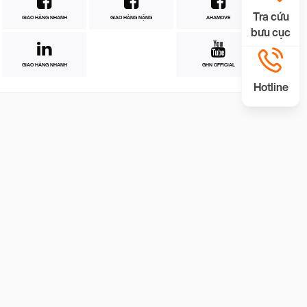
Tra cứu
GIAO HÀNG NHANH
GIAO HÀNG NẶNG
AHAMOVE
bưu cục
GIAO HÀNG NHANH
GHN OFFICIAL
Hotline