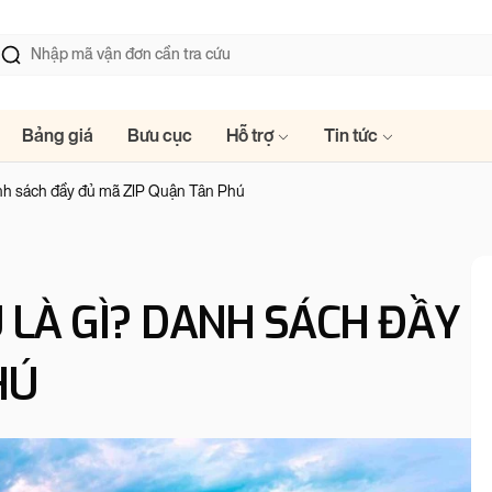
Bảng giá
Bưu cục
Hỗ trợ
Tin tức
anh sách đầy đủ mã ZIP Quận Tân Phú
 LÀ GÌ? DANH SÁCH ĐẦY
HÚ