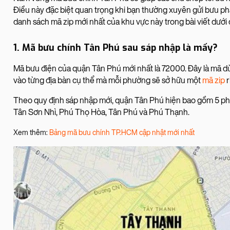
Điều này đặc biệt quan trọng khi bạn thường xuyên gửi bưu p
danh sách mã zip mới nhất của khu vực này trong bài viết dưới 
1. Mã bưu chính Tân Phú sau sáp nhập là mấy?
Mã bưu điện của quận Tân Phú mới nhất là 72000. Đây là mã d
vào từng địa bàn cụ thể mà mỗi phường sẽ sở hữu một
mã zip
r
Theo quy định sáp nhập mới, quận Tân Phú hiện bao gồm 5 ph
Tân Sơn Nhì, Phú Thọ Hòa, Tân Phú và Phú Thạnh.
Xem thêm:
Bảng mã bưu chính TP.HCM cập nhật mới nhất