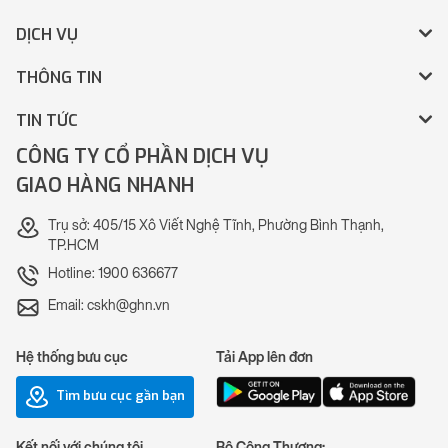
DỊCH VỤ
THÔNG TIN
TIN TỨC
CÔNG TY CỔ PHẦN DỊCH VỤ
GIAO HÀNG NHANH
Trụ sở: 405/15 Xô Viết Nghệ Tĩnh, Phường Bình Thạnh,
TP.HCM
Hotline: 1900 636677
Email: cskh@ghn.vn
Hệ thống bưu cục
Tải App lên đơn
Tìm bưu cục gần bạn
Kết nối với chúng tôi
Bộ Công Thương: