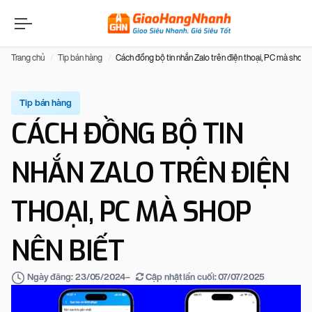
Trang chủ
Tip bán hàng
Cách đồng bộ tin nhắn Zalo trên điện thoại, PC mà shop 
Tip bán hàng
CÁCH ĐỒNG BỘ TIN
NHẮN ZALO TRÊN ĐIỆN
THOẠI, PC MÀ SHOP
NÊN BIẾT
–
Cập nhật lần cuối:
07/07/2025
Ngày đăng:
23/05/2024