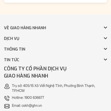
VỀ GIAO HÀNG NHANH
DỊCH VỤ
THÔNG TIN
TIN TỨC
CÔNG TY CỔ PHẦN DỊCH VỤ
GIAO HÀNG NHANH
Trụ sở: 405/15 Xô Viết Nghệ Tĩnh, Phường Bình Thạnh,
TP.HCM
Hotline: 1900 636677
Email: cskh@ghn.vn