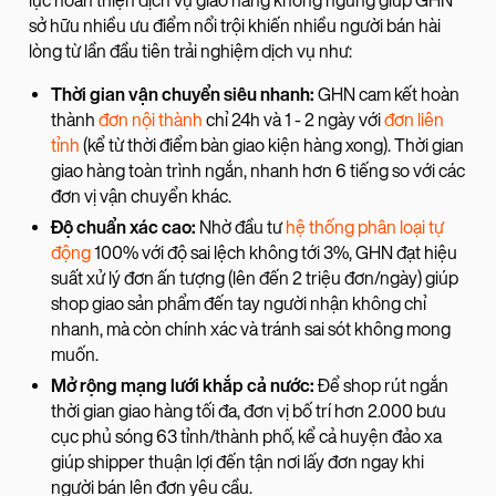
lực hoàn thiện dịch vụ giao hàng không ngừng giúp GHN
sở hữu nhiều ưu điểm nổi trội khiến nhiều người bán hài
lòng từ lần đầu tiên trải nghiệm dịch vụ như:
Thời gian vận chuyển siêu nhanh:
GHN cam kết hoàn
thành
đơn nội thành
chỉ 24h và 1 - 2 ngày với
đơn liên
tỉnh
(kể từ thời điểm bàn giao kiện hàng xong). Thời gian
giao hàng toàn trình ngắn, nhanh hơn 6 tiếng so với các
đơn vị vận chuyển khác.
Độ chuẩn xác cao:
Nhờ đầu tư
hệ thống phân loại tự
động
100% với độ sai lệch không tới 3%, GHN đạt hiệu
suất xử lý đơn ấn tượng (lên đến 2 triệu đơn/ngày) giúp
shop giao sản phẩm đến tay người nhận không chỉ
nhanh, mà còn chính xác và tránh sai sót không mong
muốn.
Mở rộng mạng lưới khắp cả nước:
Để shop rút ngắn
thời gian giao hàng tối đa, đơn vị bố trí hơn 2.000 bưu
cục phủ sóng 63 tỉnh/thành phố, kể cả huyện đảo xa
giúp shipper thuận lợi đến tận nơi lấy đơn ngay khi
người bán lên đơn yêu cầu.