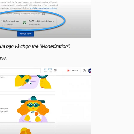
a bạn và chọn thẻ “Monetization”.
nse.