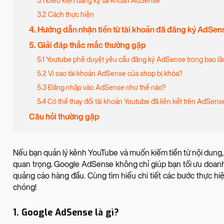
3.1 Điều kiện đăng ký tài khoản AdSense
3.2 Cách thực hiện
4. Hướng dẫn nhận tiền từ tài khoản đã đăng ký AdSen
5. Giải đáp thắc mắc thường gặp
5.1 Youtube phê duyệt yêu cầu đăng ký AdSense trong bao lâ
5.2 Vì sao tài khoản AdSense của shop bị khóa?
5.3 Đăng nhập vào AdSense như thế nào?
5.4 Có thể thay đổi tài khoản Youtube đã liên kết trên AdSen
Câu hỏi thường gặp
Nếu bạn quản lý kênh YouTube và muốn kiếm tiền từ nội dung,
quan trọng. Google AdSense không chỉ giúp bạn tối ưu doanh
quảng cáo hàng đầu. Cùng tìm hiểu chi tiết các bước thực h
chóng!
1. Google AdSense là gì?