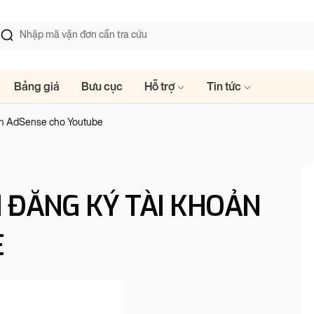
Bảng giá
Bưu cục
Hỗ trợ
Tin tức
ản AdSense cho Youtube
 ĐĂNG KÝ TÀI KHOẢN
E