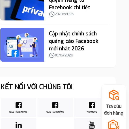
quyền riêng tư
Facebook chi tiết
20/07/2026
Cập nhật chính sách
quảng cáo Facebook
mới nhất 2026
18/07/2026
KẾT NỐI VỚI CHÚNG TÔI
Tra cứu
đơn hàng
GIAO HÀNG NHANH
GIAO HÀNG NẶNG
AHAMOVE