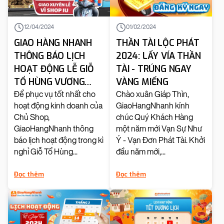
12/04/2024
01/02/2024
GIAO HÀNG NHANH
THẦN TÀI LỘC PHÁT
THÔNG BÁO LỊCH
2024: LẤY VÍA THẦN
HOẠT ĐỘNG LỄ GIỖ
TÀI - TRÚNG NGAY
TỔ HÙNG VƯƠNG
VÀNG MIẾNG
2024
Để phục vụ tốt nhất cho
Chào xuân Giáp Thìn,
hoạt động kinh doanh của
GiaoHangNhanh kính
Chủ Shop,
chúc Quý Khách Hàng
GiaoHangNhanh thông
một năm mới Vạn Sự Như
báo lịch hoạt động trong kì
Ý - Vạn Đơn Phát Tài. Khởi
nghỉ Giỗ Tổ Hùng...
đầu năm mới,...
Đọc thêm
Đọc thêm