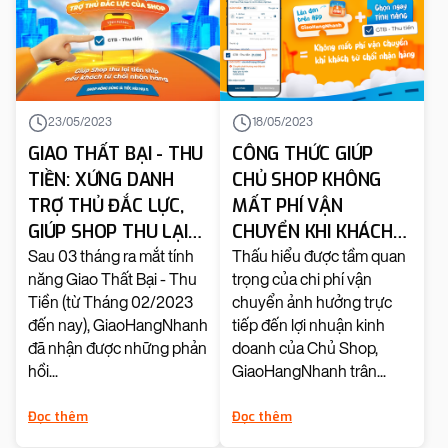
23/05/2023
18/05/2023
GIAO THẤT BẠI - THU
CÔNG THỨC GIÚP
TIỀN: XỨNG DANH
CHỦ SHOP KHÔNG
TRỢ THỦ ĐẮC LỰC,
MẤT PHÍ VẬN
GIÚP SHOP THU LẠI
CHUYỂN KHI KHÁCH
PHÍ SHIP KHI KHÁCH
TỪ CHỐI NHẬN HÀNG
Sau 03 tháng ra mắt tính
Thấu hiểu được tầm quan
năng Giao Thất Bại - Thu
trọng của chi phí vận
TỪ CHỐI NHẬN HÀNG
Tiền (từ Tháng 02/2023
chuyển ảnh hưởng trực
đến nay), GiaoHangNhanh
tiếp đến lợi nhuận kinh
đã nhận được những phản
doanh của Chủ Shop,
hồi...
GiaoHangNhanh trân...
Đọc thêm
Đọc thêm