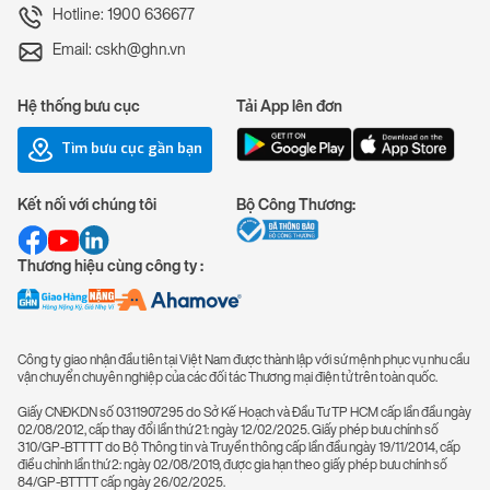
Hotline: 1900 636677
Email: cskh@ghn.vn
Hệ thống bưu cục
Tải App lên đơn
Tìm bưu cục gần bạn
Kết nối với chúng tôi
Bộ Công Thương:
Thương hiệu cùng công ty :
Công ty giao nhận đầu tiên tại Việt Nam được thành lập với sứ mệnh phục vụ nhu cầu
vận chuyển chuyên nghiệp của các đối tác Thương mại điện tử trên toàn quốc.
Giấy CNĐKDN số 0311907295 do Sở Kế Hoạch và Đầu Tư TP HCM cấp lần đầu ngày
02/08/2012, cấp thay đổi lần thứ 21: ngày 12/02/2025. Giấy phép bưu chính số
310/GP-BTTTT do Bộ Thông tin và Truyền thông cấp lần đầu ngày 19/11/2014, cấp
điều chỉnh lần thứ 2: ngày 02/08/2019, được gia hạn theo giấy phép bưu chính số
84/GP-BTTTT cấp ngày 26/02/2025.