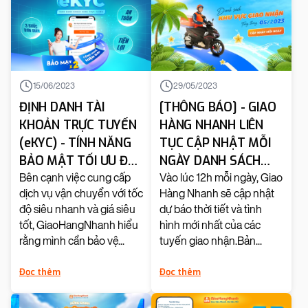
15/06/2023
29/05/2023
ĐỊNH DANH TÀI
[THÔNG BÁO] - GIAO
KHOẢN TRỰC TUYẾN
HÀNG NHANH LIÊN
(eKYC) - TÍNH NĂNG
TỤC CẬP NHẬT MỖI
BẢO MẬT TỐI ƯU ĐÃ
NGÀY DANH SÁCH
CÓ MẶT TẠI GIAO
KHU VỰC GIAO NHẬN
Bên cạnh việc cung cấp
Vào lúc 12h mỗi ngày, Giao
dịch vụ vận chuyển với tốc
Hàng Nhanh sẽ cập nhật
HÀNG NHANH
TRONG THÁNG
độ siêu nhanh và giá siêu
dự báo thời tiết và tình
05/2023
tốt, GiaoHangNhanh hiểu
hình mới nhất của các
rằng mình cần bảo vệ...
tuyến giao nhận.Bản...
Đọc thêm
Đọc thêm