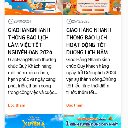
29/01/2024
25/12/2023
GIAOHANGNHANH
GIAO HÀNG NHANH
THÔNG BÁO LỊCH
THÔNG BÁO LỊCH
LÀM VIỆC TẾT
HOẠT ĐỘNG TẾT
NGUYÊN ĐÁN 2024
DƯƠNG LỊCH NĂM
2024
GiaoHangNhanh thương
Giao Hàng Nhanh kính
chúc Quý Khách hàng
chúc Quý khách hàng
một năm mới an lành,
ngày Tết Dương lịch 2024
hạnh phúc và ngày càng
vạn sự thành công.Chúng
phát triển, thành công
tôi hiểu rằng thời điểm
trong công việc và cuộc...
trước thềm tết...
Đọc thêm
Đọc thêm