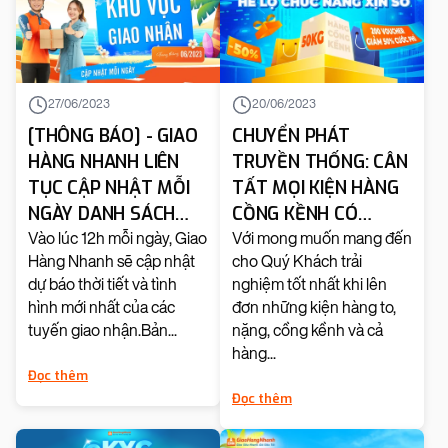
27/06/2023
20/06/2023
[THÔNG BÁO] - GIAO
CHUYỂN PHÁT
HÀNG NHANH LIÊN
TRUYỀN THỐNG: CÂN
TỤC CẬP NHẬT MỖI
TẤT MỌI KIỆN HÀNG
NGÀY DANH SÁCH
CỒNG KỀNH CÓ
KHU VỰC GIAO NHẬN
TRỌNG LƯỢNG LỚN,
Vào lúc 12h mỗi ngày, Giao
Với mong muốn mang đến
Hàng Nhanh sẽ cập nhật
cho Quý Khách trải
TRONG THÁNG
TẶNG VOUCHER GIẢM
dự báo thời tiết và tình
nghiệm tốt nhất khi lên
06/2023
50% CƯỚC PHÍ VẬN
hình mới nhất của các
đơn những kiện hàng to,
CHUYỂN
tuyến giao nhận.Bản...
nặng, cồng kềnh và cả
hàng...
Đọc thêm
Đọc thêm