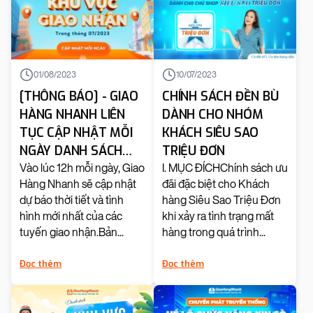
01/08/2023
10/07/2023
[THÔNG BÁO] - GIAO
CHÍNH SÁCH ĐỀN BÙ
HÀNG NHANH LIÊN
DÀNH CHO NHÓM
TỤC CẬP NHẬT MỖI
KHÁCH SIÊU SAO
NGÀY DANH SÁCH
TRIỆU ĐƠN
KHU VỰC GIAO NHẬN
Vào lúc 12h mỗi ngày, Giao
I. MỤC ĐÍCHChính sách ưu
Hàng Nhanh sẽ cập nhật
đãi đặc biệt cho Khách
TRONG THÁNG
dự báo thời tiết và tình
hàng Siêu Sao Triệu Đơn
07/2023
hình mới nhất của các
khi xảy ra tình trạng mất
tuyến giao nhận.Bản...
hàng trong quá trình...
Đọc thêm
Đọc thêm