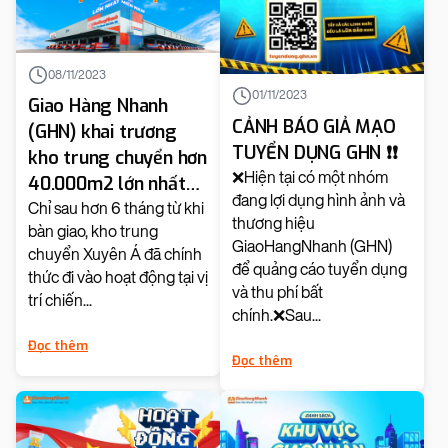
08/11/2023
01/11/2023
Giao Hàng Nhanh
CẢNH BÁO GIẢ MẠO
(GHN) khai trương
TUYỂN DỤNG GHN ❗️❗️
kho trung chuyển hơn
❌Hiện tại có một nhóm
40.000m2 lớn nhất
đang lợi dụng hình ảnh và
miền Nam
Chỉ sau hơn 6 tháng từ khi
thương hiệu
bàn giao, kho trung
GiaoHangNhanh (GHN)
chuyển Xuyên Á đã chính
để quảng cáo tuyển dụng
thức đi vào hoạt động tại vị
và thu phí bất
trí chiến...
chính.❌Sau...
Đọc thêm
Đọc thêm