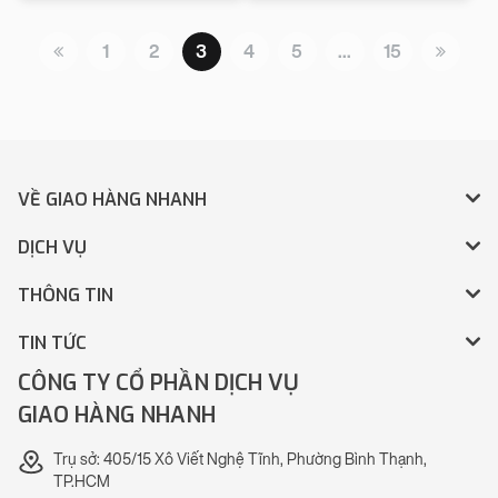
1
2
3
4
5
…
15
VỀ GIAO HÀNG NHANH
DỊCH VỤ
THÔNG TIN
TIN TỨC
CÔNG TY CỔ PHẦN DỊCH VỤ
GIAO HÀNG NHANH
Trụ sở: 405/15 Xô Viết Nghệ Tĩnh, Phường Bình Thạnh,
TP.HCM