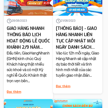
28/08/2023
21/08/2023
GIAO HÀNG NHANH
[THÔNG BÁO] - GIAO
THÔNG BÁO LỊCH
HÀNG NHANH LIÊN
HOẠT ĐỘNG LỄ QUỐC
TỤC CẬP NHẬT MỖI
KHÁNH 2/9 NĂM
NGÀY DANH SÁCH
2023
KHU VỰC GIAO NHẬN
Đầu tiên, GiaoHangNhanh
Vào lúc 12h mỗi ngày, Giao
(GHN) kính chúc Quý
Hàng Nhanh sẽ cập nhật
TRONG THÁNG
Khách hàng thật nhiều
dự báo thời tiết và tình
08/2023
sức khoẻ và có một Kỳ
hình mới nhất của các
nghỉ lễ Quốc Khánh thật
tuyến giao nhận.Bản...
trọn vẹn bên...
Đọc thêm
Đọc thêm