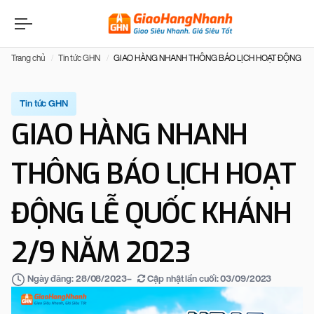
Trang chủ
Tin tức GHN
GIAO HÀNG NHANH THÔNG BÁO LỊCH HOẠT ĐỘNG LỄ
Tin tức GHN
GIAO HÀNG NHANH
THÔNG BÁO LỊCH HOẠT
ĐỘNG LỄ QUỐC KHÁNH
2/9 NĂM 2023
–
Cập nhật lần cuối:
03/09/2023
Ngày đăng:
28/08/2023