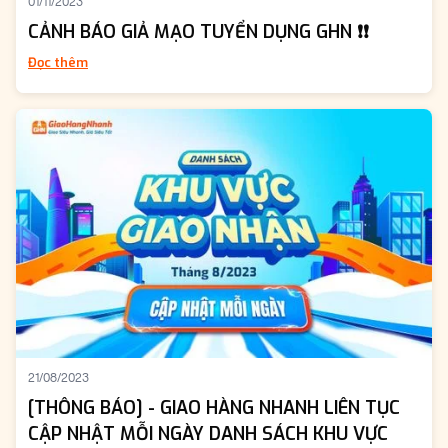
01/11/2023
CẢNH BÁO GIẢ MẠO TUYỂN DỤNG GHN ❗️❗️
Đọc thêm
21/08/2023
[THÔNG BÁO] - GIAO HÀNG NHANH LIÊN TỤC
CẬP NHẬT MỖI NGÀY DANH SÁCH KHU VỰC