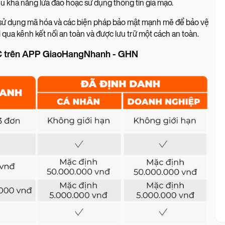
u khả năng lừa đảo hoặc sử dụng thông tin giả mạo.
sử dụng mã hóa và các biện pháp bảo mật mạnh mẽ để bảo vệ
 qua kênh kết nối an toàn và được lưu trữ một cách an toàn.
YC trên APP GiaoHangNhanh - GHN