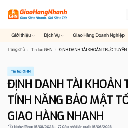
Giới thiệu
Dịch Vụ
Giao Hàng Doanh Nghiệp
Trang chủ
Tin tức GHN
ĐỊNH DANH TÀI KHOẢN TRỰC TUYẾN 
Tin tức GHN
ĐỊNH DANH TÀI KHOẢN T
TÍNH NĂNG BẢO MẬT TỐ
GIAO HÀNG NHANH
–
Cập nhật lần cuối:
15/06/2023
Ngày đăng:
15/06/2023