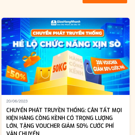
20/06/2023
CHUYỂN PHÁT TRUYỀN THỐNG: CÂN TẤT MỌI
KIỆN HÀNG CỒNG KỀNH CÓ TRỌNG LƯỢNG
LỚN, TẶNG VOUCHER GIẢM 50% CƯỚC PHÍ
VẬN CHUYỂN