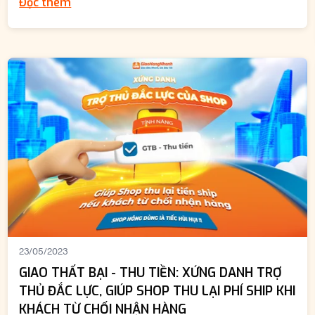
Đọc thêm
23/05/2023
GIAO THẤT BẠI - THU TIỀN: XỨNG DANH TRỢ
THỦ ĐẮC LỰC, GIÚP SHOP THU LẠI PHÍ SHIP KHI
KHÁCH TỪ CHỐI NHẬN HÀNG