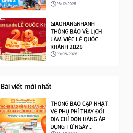
26/12/2025
GIAOHANGNHANH
THÔNG BÁO VỀ LỊCH
LÀM VIỆC LỄ QUỐC
KHÁNH 2025
20/08/2025
Bài viết mới nhất
THÔNG BÁO CẬP NHẬT
VỀ PHỤ PHÍ THAY ĐỔI
ĐỊA CHỈ ĐƠN HÀNG ÁP
DỤNG TỪ NGÀY