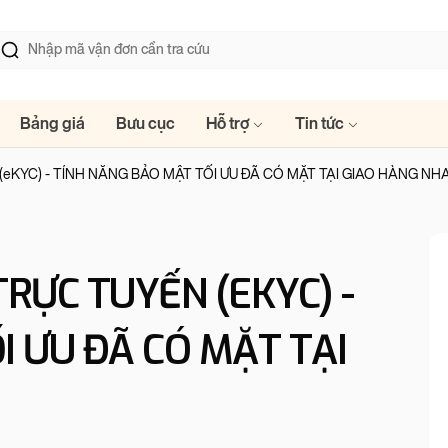
Bảng giá
Bưu cục
Hỗ trợ
Tin tức
(eKYC) - TÍNH NĂNG BẢO MẬT TỐI ƯU ĐÃ CÓ MẶT TẠI GIAO HÀNG N
RỰC TUYẾN (EKYC) -
I ƯU ĐÃ CÓ MẶT TẠI