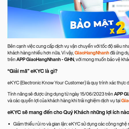
Bên cạnh việc cung cấp dịch vụ vận chuyển với tốc độ siêu nh
khách hàng nhiều hơn nữa. Vì vậy,
GiaoHangNhanh
đã ứng d
trên
APP GiaoHangNhanh - GHN
, với mong muốn bảo vệ khác
“Giải mã” eKYC là gì?
eKYC (Electronic Know Your Customer) là quy trình xác thực 
Tính năng sẽ được ứng dụng từ ngày 15/06/2023 trên
APP G
và các quyền lợi của khách hàng khi trải nghiệm dịch vụ tại
Gi
eKYC sẽ mang đến cho Quý Khách những lợi ích nà
Giảm thiểu rủi ro và gian lận: eKYC sử dụng các công nghệ