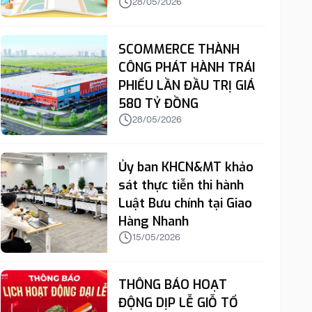
28/05/2026
28/05/2026
SCOMMERCE THÀNH
CÔNG PHÁT HÀNH TRÁI
PHIẾU LẦN ĐẦU TRỊ GIÁ
580 TỶ ĐỒNG
28/05/2026
Ủy ban KHCN&MT khảo
sát thực tiễn thi hành
Luật Bưu chính tại Giao
Hàng Nhanh
15/05/2026
THÔNG BÁO HOẠT
ĐỘNG DỊP LỄ GIỖ TỔ