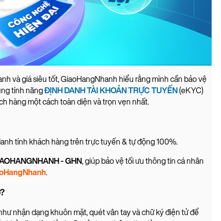
anh và giá siêu tốt, GiaoHangNhanh hiểu rằng mình cần bảo vệ
ụng tính năng
ĐỊNH DANH TÀI KHOẢN TRỰC TUYẾN
(eKYC)
h hàng một cách toàn diện và trọn vẹn nhất.
danh tính khách hàng trên trực tuyến & tự động 100%.
IAOHANGNHANH - GHN
, giúp bảo vệ tối ưu thông tin cá nhân
aoHangNhanh
.
o?
 như nhận dạng khuôn mặt, quét vân tay và chữ ký điện tử để