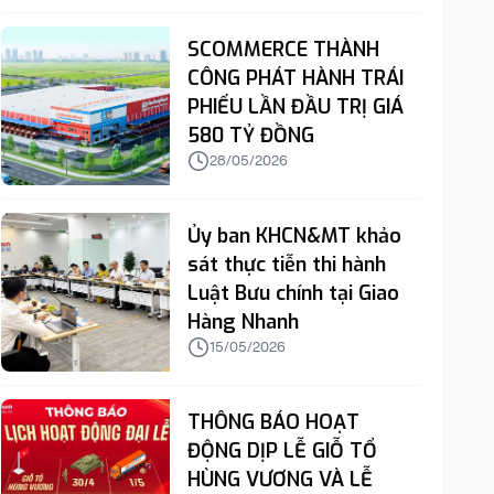
SCOMMERCE THÀNH
CÔNG PHÁT HÀNH TRÁI
PHIẾU LẦN ĐẦU TRỊ GIÁ
580 TỶ ĐỒNG
28/05/2026
Ủy ban KHCN&MT khảo
sát thực tiễn thi hành
Luật Bưu chính tại Giao
Hàng Nhanh
15/05/2026
THÔNG BÁO HOẠT
ĐỘNG DỊP LỄ GIỖ TỔ
HÙNG VƯƠNG VÀ LỄ