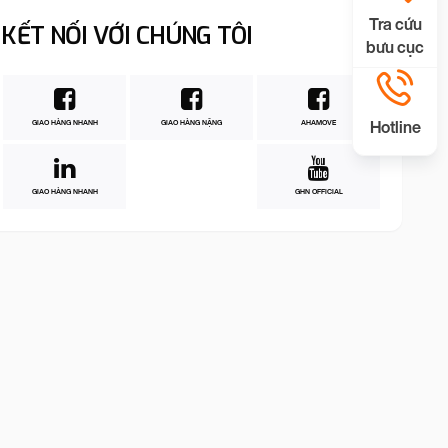
Tra cứu
KẾT NỐI VỚI CHÚNG TÔI
bưu cục
Hotline
GIAO HÀNG NHANH
GIAO HÀNG NẶNG
AHAMOVE
GIAO HÀNG NHANH
GHN OFFICIAL