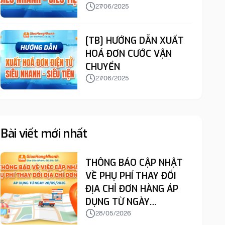
27/06/2025
[TB] HƯỚNG DẪN XUẤT
HOÁ ĐƠN CƯỚC VẬN
CHUYỂN
27/06/2025
Bài viết mới nhất
THÔNG BÁO CẬP NHẬT
VỀ PHỤ PHÍ THAY ĐỔI
ĐỊA CHỈ ĐƠN HÀNG ÁP
DỤNG TỪ NGÀY
28/05/2026
28/05/2026