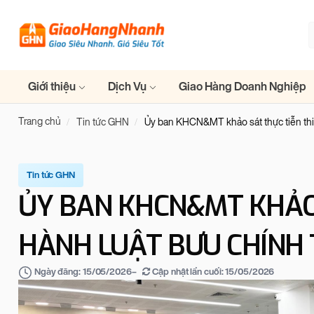
Giới thiệu
Dịch Vụ
Giao Hàng Doanh Nghiệp
Trang chủ
Tin tức GHN
Ủy ban KHCN&MT khảo sát thực tiễn thi
Tin tức GHN
ỦY BAN KHCN&MT KHẢO 
HÀNH LUẬT BƯU CHÍNH 
–
Cập nhật lần cuối:
15/05/2026
Ngày đăng:
15/05/2026