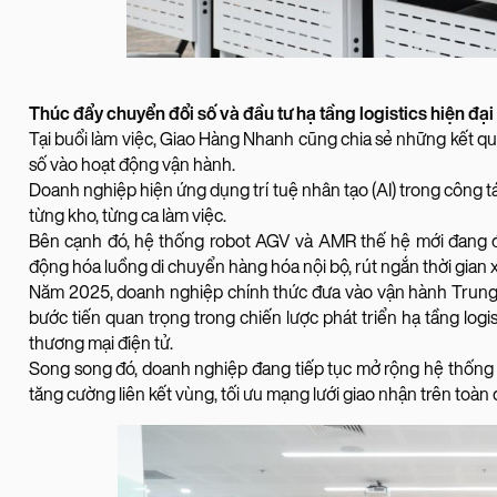
Thúc đẩy chuyển đổi số và đầu tư hạ tầng logistics hiện đại
Tại buổi làm việc, Giao Hàng Nhanh cũng chia sẻ những kết qu
số vào hoạt động vận hành.
Doanh nghiệp hiện ứng dụng trí tuệ nhân tạo (AI) trong công t
từng kho, từng ca làm việc.
Bên cạnh đó, hệ thống robot AGV và AMR thế hệ mới đang đư
động hóa luồng di chuyển hàng hóa nội bộ, rút ngắn thời gian x
Năm 2025, doanh nghiệp chính thức đưa vào vận hành Trung
bước tiến quan trọng trong chiến lược phát triển hạ tầng lo
thương mại điện tử.
Song song đó, doanh nghiệp đang tiếp tục mở rộng hệ thống
tăng cường liên kết vùng, tối ưu mạng lưới giao nhận trên toàn