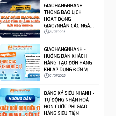
GIAOHANGNHANH
THÔNG BÁO LỊCH
HOẠT ĐỘNG
GIAO/NHẬN CÁC NGÀY
22 & 23/7
21/07/2025
GIAOHANGNHANH -
HƯỚNG DẪN KHÁCH
HÀNG TẠO ĐƠN HÀNG
KHI ÁP DỤNG ĐƠN VỊ
HÀNH CHÍNH MỚI VÀO
01/07/2025
ĐỊA CHỈ LẤY/GIAO/TRẢ
ĐĂNG KÝ SIÊU NHANH -
TỰ ĐỘNG NHẬN HOÁ
ĐƠN CƯỚC PHÍ GIAO
HÀNG SIÊU TIỆN