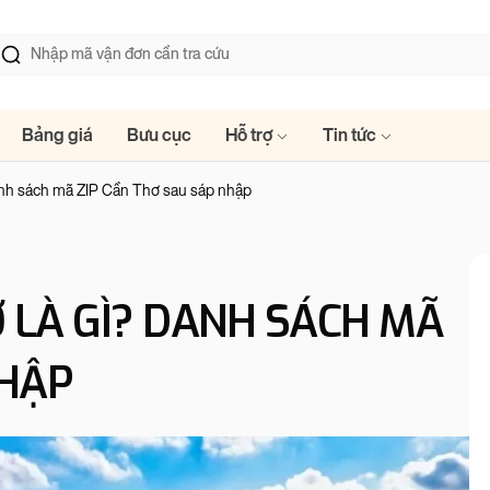
Bảng giá
Bưu cục
Hỗ trợ
Tin tức
anh sách mã ZIP Cần Thơ sau sáp nhập
 LÀ GÌ? DANH SÁCH MÃ
NHẬP