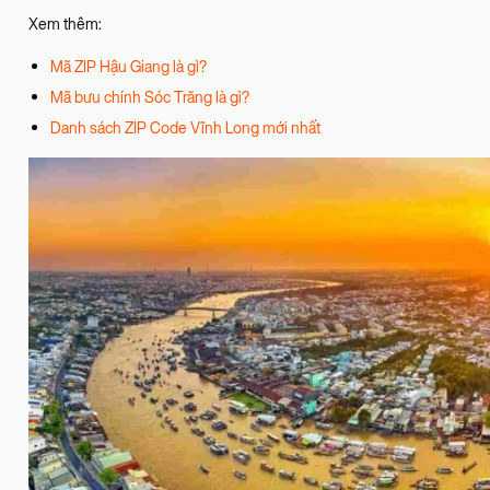
Xem thêm:
Mã ZIP Hậu Giang là gì?
Mã bưu chính Sóc Trăng là gì?
Danh sách ZIP Code Vĩnh Long mới nhất