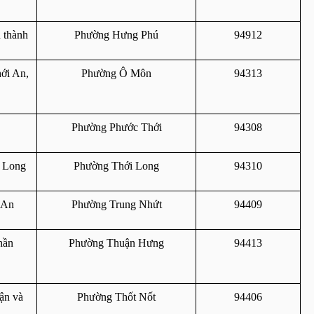
 thành
Phường Hưng Phú
94912
i An, 
Phường Ô Môn
94313
Phường Phước Thới
94308
 Long
Phường Thới Long
94310
 An
Phường Trung Nhứt
94409
ần 
Phường Thuận Hưng
94413
n và 
Phường Thốt Nốt
94406