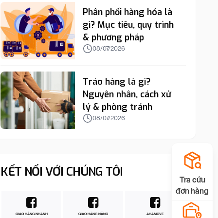
Phân phối hàng hóa là
gì? Mục tiêu, quy trình
& phương pháp
08/07/2026
Tráo hàng là gì?
Nguyên nhân, cách xử
lý & phòng tránh
08/07/2026
KẾT NỐI VỚI CHÚNG TÔI
Tra cứu
đơn hàng
GIAO HÀNG NHANH
GIAO HÀNG NẶNG
AHAMOVE