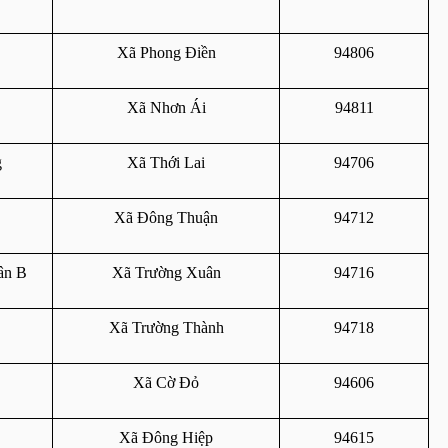
Xã Phong Điền
94806
Xã Nhơn Ái
94811
g
Xã Thới Lai
94706
Xã Đông Thuận
94712
ân B
Xã Trường Xuân
94716
Xã Trường Thành
94718
Xã Cờ Đỏ
94606
Xã Đông Hiệp
94615