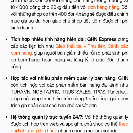
chỉ từ 15.5K/đơn đối với những đơn hàng thông thường và
từ 4.000 đồng cho 20kg đầu tiên với
đơn hàng nặng
. Đối
với những shop có trên 400 đơn/tháng sẽ được điều chỉnh
mức giá ưu đãi hơn giúp chủ shop tiết kiệm được chi phí
kinh doanh.
Tích hợp nhiều tính năng hiện đại: GHN Express
cung
cấp các tiện ích như
Giao thất bại - Thu tiền
,
Cảnh báo
bom hàng
, giúp người bán giảm thiểu rủi ro phát sinh phí
do bom hàng, hoàn hàng và tăng tỷ lệ giao đơn thành
công.
Hợp tác với nhiều phần mềm quản lý bán hàng:
GHN
còn tích hợp với các phần mềm bán hàng đa kênh như
TUHA.VN, NOBITA.PRO, TRUSTSALES, TPOS, Pancake,...
giúp chủ shop thực hiện trên cùng 1 nền tảng, giúp quy
trình gia nhận chặt chẽ, hạn chế sai sót đơn.
Hệ thống quản lý trực tuyến 24/7:
Với hệ thống quản lý
được tích hợp trên web và app ghn, chủ shop có thể
theo
dõi tình trạng đơn hàng
nhanh chóng mọi lúc mọi nơi.