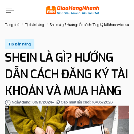
Trang chủ
Tip bán hàng
Shein là gì? Hướng dẫn cách đăng ký tài khoản và mua hà
Tip bán hàng
SHEIN LÀ GÌ? HƯỚNG
DẪN CÁCH ĐĂNG KÝ TÀI
KHOẢN VÀ MUA HÀNG
–
Cập nhật lần cuối:
18/05/2026
Ngày đăng:
30/11/2024