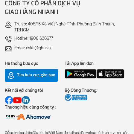
CÔNG TY CỔ PHẦN DỊCH VỤ
GIAO HÀNG NHANH
Trụ sở: 405/15 Xô Viết Nghệ Tĩnh, Phường Bình Thạnh,
TP.HCM
Hotline: 1900 636677
Email: cskh@ghn.vn
Hệ thống bưu cục
Tải App lên đơn
Tìm bưu cục gần bạn
Kết nối với chúng tôi
Bộ Công Thương:
Thương hiệu cùng công ty :
Công ty giao nhận đầu tiên tại Việt Nam được thành lập với sứ mệnh phục vụ nhu cầu