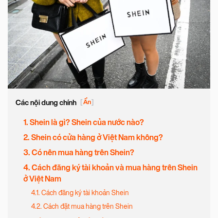
Các nội dung chính
[
Ẩn
]
1. Shein là gì? Shein của nước nào?
2. Shein có cửa hàng ở Việt Nam không?
3. Có nên mua hàng trên Shein?
4. Cách đăng ký tài khoản và mua hàng trên Shein
ở Việt Nam
4.1. Cách đăng ký tài khoản Shein
4.2. Cách đặt mua hàng trên Shein