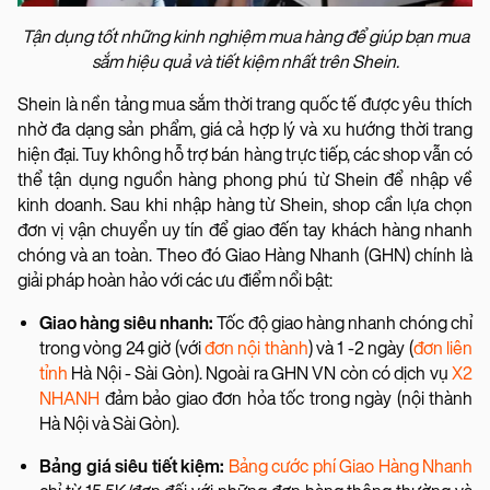
Tận dụng tốt những kinh nghiệm mua hàng để giúp bạn mua
sắm hiệu quả và tiết kiệm nhất trên Shein.
Shein là nền tảng mua sắm thời trang quốc tế được yêu thích
nhờ đa dạng sản phẩm, giá cả hợp lý và xu hướng thời trang
hiện đại. Tuy không hỗ trợ bán hàng trực tiếp, các shop vẫn có
thể tận dụng nguồn hàng phong phú từ Shein để nhập về
kinh doanh. Sau khi nhập hàng từ Shein, shop cần lựa chọn
đơn vị vận chuyển uy tín để giao đến tay khách hàng nhanh
chóng và an toàn. Theo đó Giao Hàng Nhanh (GHN) chính là
giải pháp hoàn hảo với các ưu điểm nổi bật:
Giao hàng siêu nhanh:
Tốc độ giao hàng nhanh chóng chỉ
trong vòng 24 giờ (với
đơn nội thành
) và 1 -2 ngày (
đơn liên
tỉnh
Hà Nội - Sài Gòn). Ngoài ra GHN VN còn có dịch vụ
X2
NHANH
đảm bảo giao đơn hỏa tốc trong ngày (nội thành
Hà Nội và Sài Gòn).
Bảng giá siêu tiết kiệm:
Bảng cước phí Giao Hàng Nhanh