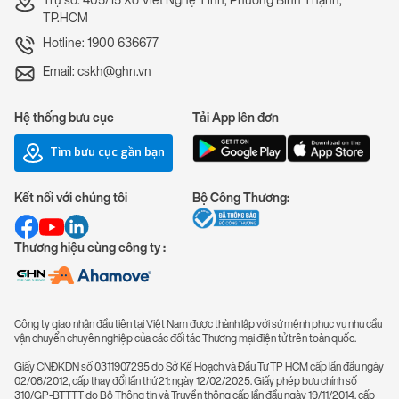
Trụ sở: 405/15 Xô Viết Nghệ Tĩnh, Phường Bình Thạnh,
TP.HCM
Hotline: 1900 636677
Email: cskh@ghn.vn
Hệ thống bưu cục
Tải App lên đơn
Tìm bưu cục gần bạn
Kết nối với chúng tôi
Bộ Công Thương:
Thương hiệu cùng công ty :
Công ty giao nhận đầu tiên tại Việt Nam được thành lập với sứ mệnh phục vụ nhu cầu
vận chuyển chuyên nghiệp của các đối tác Thương mại điện tử trên toàn quốc.
Giấy CNĐKDN số 0311907295 do Sở Kế Hoạch và Đầu Tư TP HCM cấp lần đầu ngày
02/08/2012, cấp thay đổi lần thứ 21: ngày 12/02/2025. Giấy phép bưu chính số
310/GP-BTTTT do Bộ Thông tin và Truyền thông cấp lần đầu ngày 19/11/2014, cấp