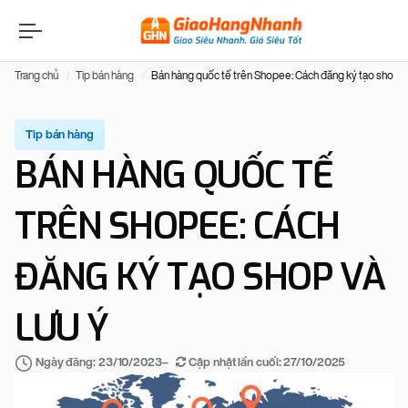
Trang chủ
Tip bán hàng
Bán hàng quốc tế trên Shopee: Cách đăng ký tạo shop và
Tip bán hàng
BÁN HÀNG QUỐC TẾ
TRÊN SHOPEE: CÁCH
ĐĂNG KÝ TẠO SHOP VÀ
LƯU Ý
–
Cập nhật lần cuối:
27/10/2025
Ngày đăng:
23/10/2023