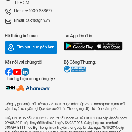
TP.HCM
Hotline: 1900 636677
Email: cskh@ghn.vn
Hệ thống bưu cục
Tải App lên đơn
Tìm bưu cục gần bạn
Kết nối với chúng tôi
Bộ Công Thương:
Thương hiệu cùng công ty :
Công ty giao nhận đầu tiên tại Việt Nam được thành lập với sứ mệnh phục vụ nhu cầu
vận chuyển chuyên nghiệp của các đối tác Thương mại điện tử trên toàn quốc.
Giấy CNĐKDN số 0311907295 do Sở Kế Hoạch và Đầu Tư TP HCM cấp lần đầu ngày
02/08/2012, cấp thay đổi lần thứ 21: ngày 12/02/2025. Giấy phép bưu chính số
310/GP-BTTTT do Bộ Thông tin và Truyền thông cấp lần đầu ngày 19/11/2014, cấp