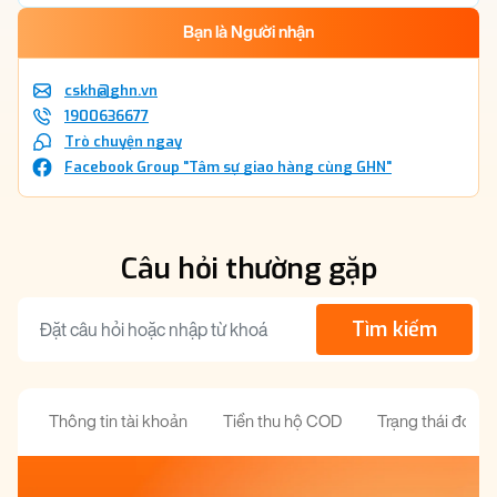
Bạn là Người nhận
cskh@ghn.vn
1900636677
Trò chuyện ngay
Facebook Group "Tâm sự giao hàng cùng GHN"
Câu hỏi thường gặp
Tìm kiếm
Thông tin tài khoản
Tiền thu hộ COD
Trạng thái đơn 