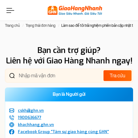
Trang chủ
Trạng thái đơn hàng
Làm sao để tôi trải nghiệm phiên bản cập nhật tính
Bạn cần trợ giúp?
Liên hệ với Giao Hàng Nhanh ngay!
Tra cứu
Bạn là Người gửi
cskh@ghn.vn
1900636677
khachhang.ghn.vn
Facebook Group "Tâm sự giao hàng cùng GHN"