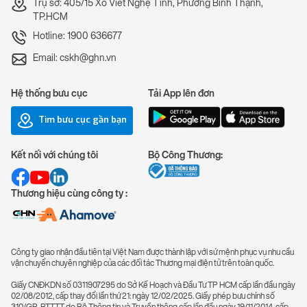
Trụ sở: 405/15 Xô Viết Nghệ Tĩnh, Phường Bình Thạnh,
TP.HCM
Hotline: 1900 636677
Email: cskh@ghn.vn
Hệ thống bưu cục
Tải App lên đơn
Tìm bưu cục gần bạn
Kết nối với chúng tôi
Bộ Công Thương:
Thương hiệu cùng công ty :
Công ty giao nhận đầu tiên tại Việt Nam được thành lập với sứ mệnh phục vụ nhu cầu
vận chuyển chuyên nghiệp của các đối tác Thương mại điện tử trên toàn quốc.
Giấy CNĐKDN số 0311907295 do Sở Kế Hoạch và Đầu Tư TP HCM cấp lần đầu ngày
02/08/2012, cấp thay đổi lần thứ 21: ngày 12/02/2025. Giấy phép bưu chính số
310/GP-BTTTT do Bộ Thông tin và Truyền thông cấp lần đầu ngày 19/11/2014, cấp