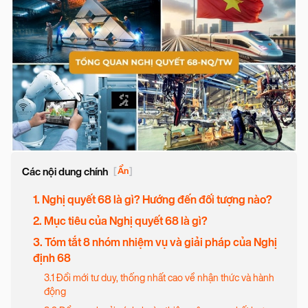
Các nội dung chính
[
Ẩn
]
1. Nghị quyết 68 là gì? Hướng đến đối tượng nào?
2. Mục tiêu của Nghị quyết 68 là gì?
3. Tóm tắt 8 nhóm nhiệm vụ và giải pháp của Nghị
định 68
3.1 Đổi mới tư duy, thống nhất cao về nhận thức và hành
động