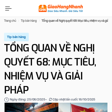
Trang chủ
Tip bán hàng
Tổng quan về Nghị quyết 68: Mục tiêu, nhiệm vụ và giải 
Tip bán hàng
TỔNG QUAN VỀ NGHỊ
QUYẾT 68: MỤC TIÊU,
NHIỆM VỤ VÀ GIẢI
PHÁP
–
Cập nhật lần cuối:
16/10/2025
Ngày đăng:
25/06/2025