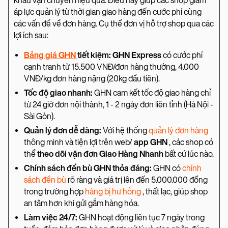
khâu vận chuyển hiệu quả. Điều này giúp các shop giảm
áp lực quản lý từ thời gian giao hàng đến cước phí cùng
các vấn đề về đơn hàng. Cụ thể đơn vị hỗ trợ shop qua các
lợi ích sau:
Bảng giá GHN
tiết kiệm:
GHN Express
có cước phí
cạnh tranh từ 15.500 VNĐ/đơn hàng thường, 4.000
VNĐ/kg đơn hàng nặng (20kg đầu tiên).
Tốc độ giao nhanh:
GHN cam kết tốc độ giao hàng chỉ
từ 24 giờ đơn nội thành, 1 - 2 ngày đơn liên tỉnh (Hà Nội -
Sài Gòn).
Quản lý đơn dễ dàng:
Với hệ thống
quản lý đơn hàng
thông minh và tiện lợi trên web/
app GHN
, các shop có
thể
theo dõi vận đơn Giao Hàng Nhanh
bất cứ lúc nào.
Chính sách đền bù GHN thỏa đáng:
GHN có
chính
sách đền bù
rõ ràng và giá trị lên đến 5.000.000 đồng
trong trường hợp
hàng bị hư hỏng
, thất lạc, giúp shop
an tâm hơn khi gửi gắm hàng hóa.
Làm việc 24/7:
GHN hoạt động liên tục 7 ngày trong