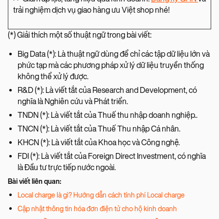
trải nghiệm dịch vụ giao hàng ưu Việt shop nhé!
(*) Giải thích một số thuật ngữ trong bài viết:
Big Data (*): Là thuật ngữ dùng để chỉ các tập dữ liệu lớn và
phức tạp mà các phương pháp xử lý dữ liệu truyền thống
không thể xử lý được.
R&D (*): Là viết tắt của Research and Development, có
nghĩa là Nghiên cứu và Phát triển.
TNDN (*): Là viết tắt của Thuế thu nhập doanh nghiệp..
TNCN (*): Là viết tắt của Thuế Thu nhập Cá nhân.
KHCN (*): Là viết tắt của Khoa học và Công nghệ.
FDI (*): Là viết tắt của Foreign Direct Investment, có nghĩa
là Đầu tư trực tiếp nước ngoài.
Bài viết liên quan:
Local charge là gì? Hướng dẫn cách tính phí Local charge
Cập nhật thông tin hóa đơn điện tử cho hộ kinh doanh