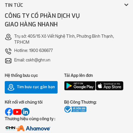
TIN TỨC
CÔNG TY CỔ PHẦN DỊCH VỤ
GIAO HÀNG NHANH
Trụ sở: 405/15 Xô Viết Nghệ Tĩnh, Phường Bình Thạnh,
TP.HCM
Hotline: 1900 636677
Email: cskh@ghn.vn
Hệ thống bưu cục
Tải App lên đơn
Tìm bưu cục gần bạn
Kết nối với chúng tôi
Bộ Công Thương:
Thương hiệu cùng công ty :