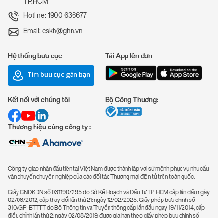
TP.HCM
Hotline: 1900 636677
Email: cskh@ghn.vn
Hệ thống bưu cục
Tải App lên đơn
Tìm bưu cục gần bạn
Kết nối với chúng tôi
Bộ Công Thương:
Thương hiệu cùng công ty :
Công ty giao nhận đầu tiên tại Việt Nam được thành lập với sứ mệnh phục vụ nhu cầu
vận chuyển chuyên nghiệp của các đối tác Thương mại điện tử trên toàn quốc.
Giấy CNĐKDN số 0311907295 do Sở Kế Hoạch và Đầu Tư TP HCM cấp lần đầu ngày
02/08/2012, cấp thay đổi lần thứ 21: ngày 12/02/2025. Giấy phép bưu chính số
310/GP-BTTTT do Bộ Thông tin và Truyền thông cấp lần đầu ngày 19/11/2014, cấp
điều chỉnh lần thứ 2: ngày 02/08/2019, được gia hạn theo giấy phép bưu chính số