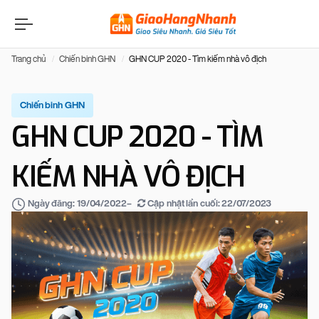
Trang chủ
Chiến binh GHN
GHN CUP 2020 - Tìm kiếm nhà vô địch
Chiến binh GHN
GHN CUP 2020 - TÌM
KIẾM NHÀ VÔ ĐỊCH
–
Cập nhật lần cuối:
22/07/2023
Ngày đăng:
19/04/2022