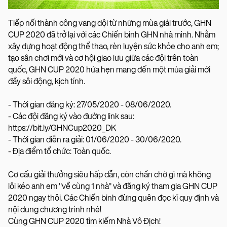
Tiếp nối thành công vang dội từ những mùa giải trước, GHN
CUP 2020 đã trở lại với các Chiến binh GHN nhà mình. Nhằm
xây dựng hoạt động thể thao, rèn luyện sức khỏe cho anh em;
tạo sân chơi mới và cơ hội giao lưu giữa các đội trên toàn
quốc, GHN CUP 2020 hứa hẹn mang đến một mùa giải mới
đầy sôi động, kịch tính.
- Thời gian đăng ký: 27/05/2020 - 08/06/2020.
- Các đội đăng ký vào đường link sau:
https://bit.ly/GHNCup2020_DK
- Thời gian diễn ra giải: 01/06/2020 - 30/06/2020.
- Địa điểm tổ chức: Toàn quốc.
Cơ cấu giải thưởng siêu hấp dẫn, còn chần chờ gì mà không
lôi kéo anh em "về cùng 1 nhà" và đăng ký tham gia GHN CUP
2020 ngay thôi. Các Chiến binh đừng quên đọc kĩ quy định và
nội dung chương trình nhé!
Cùng GHN CUP 2020 tìm kiếm Nhà Vô Địch!