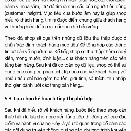
hành vi mua sắm,... từ đó tìm ra nhu cầu của người tiêu dùng
(customer insight). Mục tiêu của bước làm này là giúp shop
hiểu rõ khách hàng, tìm ra được điểm chung giữa khách hàng
và thương hiệu để tạo ra mối quan hệ bền vững.
Theo đó, shop sẽ dựa trên những dữ liệu thu thập được ở
phần ‘xác định khách hàng mục tiêu’ để tổng hợp các thông
tin cơ bản về người mua. Kế tiếp, shop sẽ thu thập thêm các ý
kiến, mong muốn, bình luận,... của khách hàng trên các nền
tảng bán hàng. Sau khi đã có toàn bộ dữ liệu, shop có thể sử
dụng các công cụ phân tích, lập báo cáo về khách hàng với
nhiều tiêu chí bao gồm họ tên, giới tính, sở thích, thu nhập,
thời gian dành lướt các trang bán hàng,...
5.3. Lựa chọn kế hoạch tiếp thị phù hợp
Sau khi đã hiểu rõ về khách hàng, bước tiếp theo shop cần
thực hiện là lựa chọn các nền tảng tiếp thị đúng với các đặc
điểm và hành vi của họ. Đây là yếu tố quan trọng để đảm bảo
các nội dung truyền thông, quảng cáo, chương trình khuyến