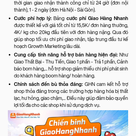
thời gian giao nhận thành công chỉ từ 24 giờ (đơn nội
thành), 1 - 2 ngày (đơn Hà Nội - Sài Gòn).
Cước phí hợp lý:
Bảng
cước phí Giao Hàng Nhanh
được thiết kế với giá tốt chỉ từ 15,5K/ đơn hàng thường,
4K/ kg cho 20kg đầu tiên với đơn hàng nặng. Qua đó
giúp shop tối ưu chi phí giao nhận, tập trung đầu tư kế
hoạch Growth Marketing lâu dài.
Cung cấp tính năng hỗ trợ bán hàng hiện đại:
Như
Giao Thất Bại - Thu Tiền, Giao 1 phần - Trả 1 phần, Cảnh
báo bom hàng,... hỗ trợ shop giảm thiểu chi phí phát sinh
do khách hàng boom hàng/ hoàn hàng.
Chính sách đền bù thỏa đáng:
GHN cam kết hỗ trợ
shop thỏa đáng trong các trường hợp hàng hóa bị thất
lạc, hư hỏng, giao chậm,... Điều này giúp đảm bảo quyền
lợi tối đa cho các shop khi sử dụng dịch vụ.