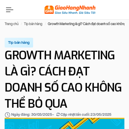
Trang chủ
Tip bán hàng
Growth Marketing là gì? Cách đạt doanh số cao không t
Tip bán hàng
GROWTH MARKETING
LÀ GÌ? CÁCH ĐẠT
DOANH SỐ CAO KHÔNG
THỂ BỎ QUA
–
Cập nhật lần cuối:
23/05/2025
Ngày đăng:
30/03/2025