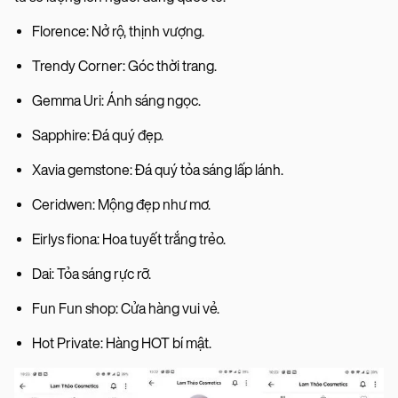
Florence: Nở rộ, thịnh vượng.
Trendy Corner: Góc thời trang.
Gemma Uri: Ánh sáng ngọc.
Sapphire: Đá quý đẹp.
Xavia gemstone: Đá quý tỏa sáng lấp lánh.
Ceridwen: Mộng đẹp như mơ.
Eirlys fiona: Hoa tuyết trắng trẻo.
Dai: Tỏa sáng rực rỡ.
Fun Fun shop: Cửa hàng vui vẻ.
Hot Private: Hàng HOT bí mật.