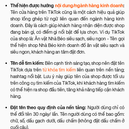
Thể hiện được hướng
nội dung/ngành hàng kinh doanh
:
Tên cửa hàng trên TikTok cũng là một cách hiệu quả giúp
shop lồng ghép từ ngữ liên quan đến ngành hàng kinh
doanh. Đây là cách giúp khách hàng nhận diện được shop
đang bán gì, có điểm gì nổi bật để lựa chọn. Ví dụ TikTok
của shop là: Ăn vặt Nhà Béo siêu sạch, siêu ngon - Tên gọi
thể hiện shop Nhà Béo kinh doanh đồ ăn vặt siêu sạch và
siêu ngon, khách hàng an tâm đặt đơn.
Tên dễ tìm kiếm:
Bên cạnh tính sáng tạo, shop nên đặt tên
TikTok dựa trên
từ khóa tìm kiếm
liên quan trên nền tảng;
hashtag nổi bật. Lưu ý này giúp tên của shop được tối ưu
trên công cụ tìm kiếm của TikTok, khi khách hàng tìm kiếm
có thể hiện ra shop đầu tiên, tăng khả năng tiếp cận khách
hàng.
Đặt tên theo quy định của nền tảng:
Người dùng chỉ có
thể đổi tên 30 ngày/ lần. Tên người dùng có thể bao gồm:
chữ, số, dấu gạch dưới, dấu chấm (không đặt dấu chấm ở
cuối câu).