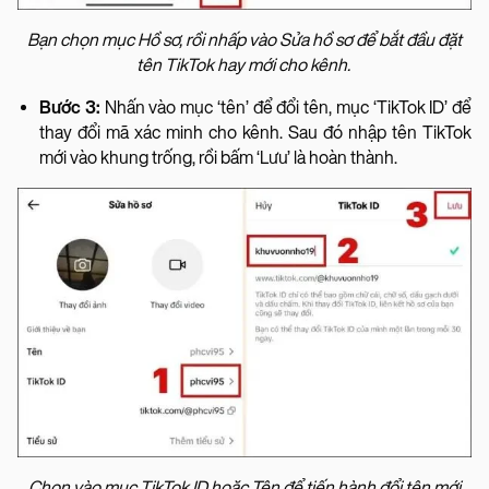
Bạn chọn mục Hồ sơ, rồi nhấp vào Sửa hồ sơ để bắt đầu đặt
tên TikTok hay mới cho kênh.
Bước 3:
Nhấn vào mục ‘tên’ để đổi tên, mục ‘TikTok ID’ để
thay đổi mã xác minh cho kênh. Sau đó nhập tên TikTok
mới vào khung trống, rồi bấm ‘Lưu’ là hoàn thành.
Chọn vào mục TikTok ID hoặc Tên để tiến hành đổi tên mới