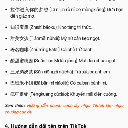
拉你进入你的梦想 (Lā nǐ jin rù nǐ de mèngxiǎng): Đưa bạn
đến giấc mơ.
知识宝库 (Zhīshì bǎokù): Kho tàng trí thức.
甜美女孩 (Tiánměi nǚhái): Mỹ nữ bán kẹo ngọt.
著名咖啡 (Zhùmíng kāfēi): Cà phê trứ danh.
酸甜蜜桃酱 (Suān tián Mì táo jiàng): Mứt đào chua ngọt.
三兄弟奶茶 (Sān xiōngdì nǎichá): Trà sữa ba anh em.
巴班米小姐 (Bā bān mǐ xiǎojiě): Cô ba bán bánh mì.
疯狂促销 (Fēngkuáng cùxiāo): Khuyến mãi điên cuồng.
Xem thêm:
Hướng dẫn nhanh cách lấy nhạc Tiktok làm nhạc
chuông cực dễ
4. Hướng dẫn đổi tên trên TikTok