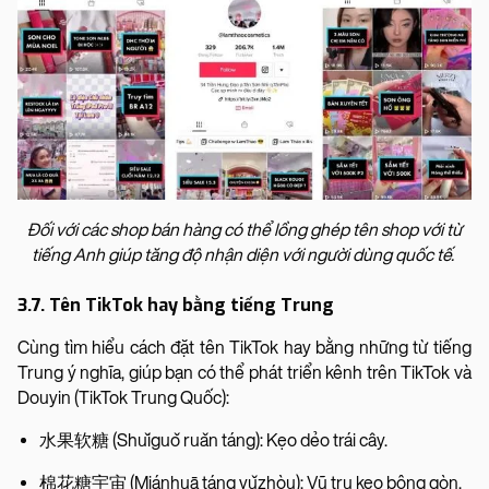
Đối với các shop bán hàng có thể lồng ghép tên shop với từ
tiếng Anh giúp tăng độ nhận diện với người dùng quốc tế.
3.7. Tên TikTok hay bằng tiếng Trung
Cùng tìm hiểu cách đặt tên TikTok hay bằng những từ tiếng
Trung ý nghĩa, giúp bạn có thể phát triển kênh trên TikTok và
Douyin (TikTok Trung Quốc):
水果软糖 (Shuǐguǒ ruǎn táng): Kẹo dẻo trái cây.
棉花糖宇宙 (Miánhuā táng yǔzhòu): Vũ trụ kẹo bông gòn.