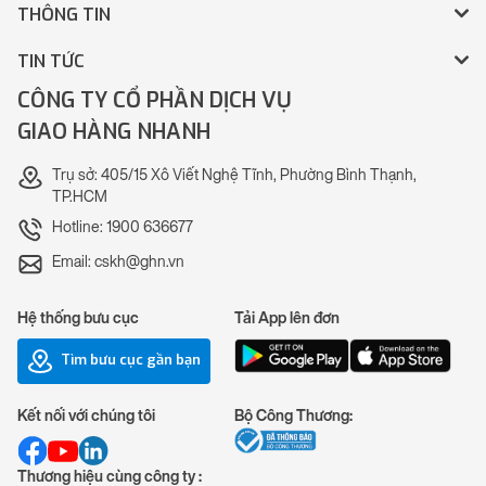
THÔNG TIN
TIN TỨC
CÔNG TY CỔ PHẦN DỊCH VỤ
GIAO HÀNG NHANH
Trụ sở: 405/15 Xô Viết Nghệ Tĩnh, Phường Bình Thạnh,
TP.HCM
Hotline: 1900 636677
Email: cskh@ghn.vn
Hệ thống bưu cục
Tải App lên đơn
Tìm bưu cục gần bạn
Kết nối với chúng tôi
Bộ Công Thương:
Thương hiệu cùng công ty :