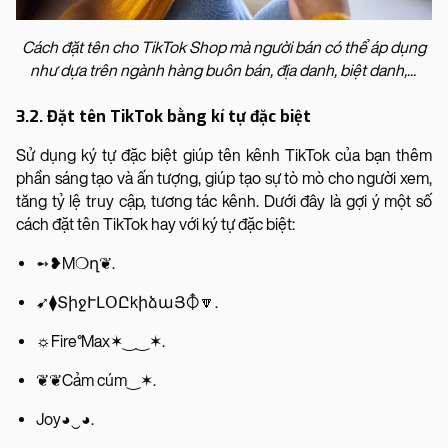
Cách đặt tên cho TikTok Shop mà người bán có thể áp dụng
như dựa trên ngành hàng buôn bán, địa danh, biệt danh,...
3.2. Đặt tên TikTok bằng kí tự đặc biệt
Sử dụng ký tự đặc biệt giúp tên kênh TikTok của bạn thêm
phần sáng tạo và ấn tượng, giúp tạo sự tò mò cho người xem,
tăng tỷ lệ truy cập, tương tác kênh. Dưới đây là gợi ý một số
cách đặt tên TikTok hay với ký tự đặc biệt:
➻❥M❍ղ❦.
➹⧫ՏիջՒԼՕԸkիձաՅ⦽🔽.
☼Fire°Max✶‿‿✶.
❦❦Cảm cúm‿✶.
Joy◕‿◕.