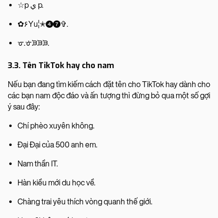
☆p ي p.
✿۶Υu¦✭❹❼✞.
ᣆ.ᣈᙑᙑᙑ.
3.3. Tên TikTok hay cho nam
Nếu bạn đang tìm kiếm cách đặt tên cho TikTok hay dành cho
các bạn nam độc đáo và ấn tượng thì đừng bỏ qua một số gợi
ý sau đây:
Chí phèo xuyên không.
Đại Đại của 500 anh em.
Nam thần IT.
Hàn kiều mới du học về.
Chàng trai yêu thích vòng quanh thế giới.