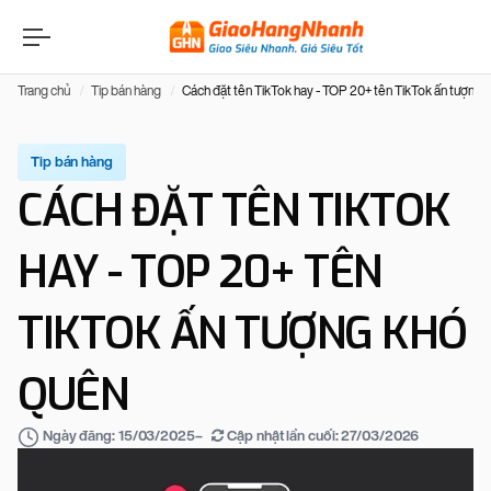
Trang chủ
Tip bán hàng
Cách đặt tên TikTok hay - TOP 20+ tên TikTok ấn tượng 
Tip bán hàng
CÁCH ĐẶT TÊN TIKTOK
HAY - TOP 20+ TÊN
TIKTOK ẤN TƯỢNG KHÓ
QUÊN
–
Cập nhật lần cuối:
27/03/2026
Ngày đăng:
15/03/2025