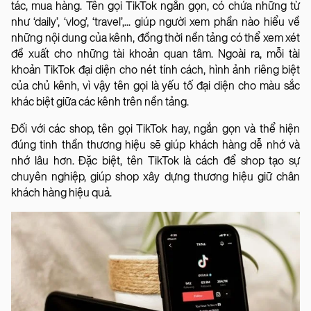
tác, mua hàng. Tên gọi TikTok ngắn gọn, có chứa những từ
như ‘daily’, ‘vlog’, ‘travel’,... giúp người xem phần nào hiểu về
những nội dung của kênh, đồng thời nền tảng có thể xem xét
đề xuất cho những tài khoản quan tâm. Ngoài ra, mỗi tài
khoản TikTok đại diện cho nét tính cách, hình ảnh riêng biệt
của chủ kênh, vì vậy tên gọi là yếu tố đại diện cho màu sắc
khác biệt giữa các kênh trên nền tảng.
Đối với các shop, tên gọi TikTok hay, ngắn gọn và thể hiện
đúng tinh thần thương hiệu sẽ giúp khách hàng dễ nhớ và
nhớ lâu hơn. Đặc biệt, tên TikTok là cách để shop tạo sự
chuyên nghiệp, giúp shop xây dựng thương hiệu giữ chân
khách hàng hiệu quả.