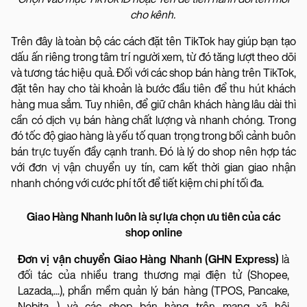
cho kênh.
Trên đây là toàn bộ các cách đặt tên TikTok hay giúp bạn tạo
dấu ấn riêng trong tâm trí người xem, từ đó tăng lượt theo dõi
và tương tác hiệu quả. Đối với các shop bán hàng trên TikTok,
đặt tên hay cho tài khoản là bước đầu tiên để thu hút khách
hàng mua sắm. Tuy nhiên, để giữ chân khách hàng lâu dài thì
cần có dịch vụ bán hàng chất lượng và nhanh chóng. Trong
đó tốc độ giao hàng là yếu tố quan trọng trong bối cảnh buôn
bán trực tuyến đầy cạnh tranh. Đó là lý do shop nên hợp tác
với đơn vị vận chuyển uy tín, cam kết thời gian giao nhận
nhanh chóng với cước phí tốt để tiết kiệm chi phí tối đa.
Giao Hàng Nhanh luôn là sự lựa chọn ưu tiên của các
shop online
Đơn vị vận chuyển Giao Hàng Nhanh (GHN Express)
là
đối tác của nhiều trang thương mại điện tử (Shopee,
Lazada,...), phần mềm quản lý bán hàng (TPOS, Pancake,
Nobita,...) và các shop bán hàng trên mạng xã hội