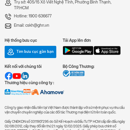
Trụ sở: 405/15 Xô Viết Nghệ Tĩnh, Phường Bình Thạnh,
TP.HCM
Hotline: 1900 636677
Email: cskh@ghn.vn
Hệ thống bưu cục
Tải App lên đơn
Tìm bưu cục gần bạn
Kết nối với chúng tôi
Bộ Công Thương:
Thương hiệu cùng công ty :
Công ty giao nhận đầu tiên tại Việt Nam được thành lập với sứ mệnh phục vụ nhu cầu
vận chuyển chuyên nghiệp của các đối tác Thương mại điện tử trên toàn quốc.
Giấy CNĐKDN số 0311907295 do Sở Kế Hoạch và Đầu Tư TP HCM cấp lần đầu ngày
02/08/2012, cấp thay đổi lần thứ 21: ngày 12/02/2025. Giấy phép bưu chính số