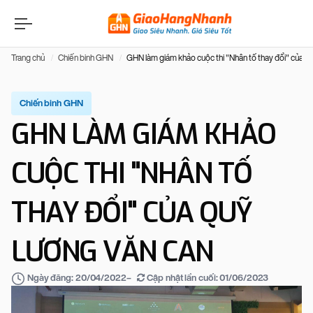
Trang chủ
Chiến binh GHN
GHN làm giám khảo cuộc thi "Nhân tố thay đổi" của 
Chiến binh GHN
GHN LÀM GIÁM KHẢO
CUỘC THI "NHÂN TỐ
THAY ĐỔI" CỦA QUỸ
LƯƠNG VĂN CAN
–
Cập nhật lần cuối:
01/06/2023
Ngày đăng:
20/04/2022