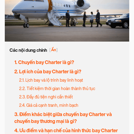
Các nội dung chính
[
Ẩn
]
1. Chuyến bay Charter là gì?
2. Lợi ích của bay Charter là gì?
2.1. Lịch bay và lộ trình bay linh hoạt
2.2. Tiết kiệm thời gian hoàn thành thủ tục
2.3. Đầy đủ tiện nghi cần thiết
2.4. Giá cả cạnh tranh, minh bạch
3. Điểm khác biệt giữa chuyến bay Charter và
chuyến bay thương mại là gì?
4. Ưu điểm và hạn chế của hình thức bay Charter