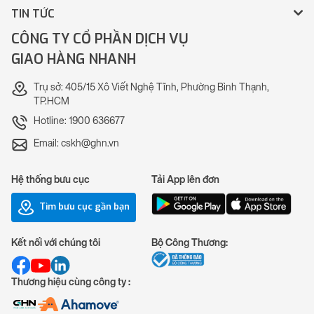
TIN TỨC
CÔNG TY CỔ PHẦN DỊCH VỤ
GIAO HÀNG NHANH
Trụ sở: 405/15 Xô Viết Nghệ Tĩnh, Phường Bình Thạnh,
TP.HCM
Hotline: 1900 636677
Email: cskh@ghn.vn
Hệ thống bưu cục
Tải App lên đơn
Tìm bưu cục gần bạn
Kết nối với chúng tôi
Bộ Công Thương:
Thương hiệu cùng công ty :