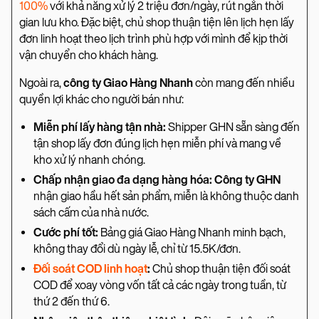
100%
với khả năng xử lý 2 triệu đơn/ngày, rút ngắn thời
gian lưu kho. Đặc biệt, chủ shop thuận tiện lên lịch hẹn lấy
đơn linh hoạt theo lịch trình phù hợp với mình để kịp thời
vận chuyển cho khách hàng.
Ngoài ra,
công ty Giao Hàng Nhanh
còn mang đến nhiều
quyền lợi khác cho người bán như:
Miễn phí lấy hàng tận nhà:
Shipper GHN sẵn sàng đến
tận shop lấy đơn đúng lịch hẹn miễn phí và mang về
kho xử lý nhanh chóng.
Chấp nhận giao đa dạng hàng hóa:
Công ty GHN
nhận giao hầu hết sản phẩm, miễn là không thuộc danh
sách cấm của nhà nước.
Cước phí tốt:
Bảng giá Giao Hàng Nhanh minh bạch,
không thay đổi dù ngày lễ, chỉ từ 15.5K/đơn.
Đối soát COD linh hoạt
:
Chủ shop thuận tiện đối soát
COD để xoay vòng vốn tất cả các ngày trong tuần, từ
thứ 2 đến thứ 6.