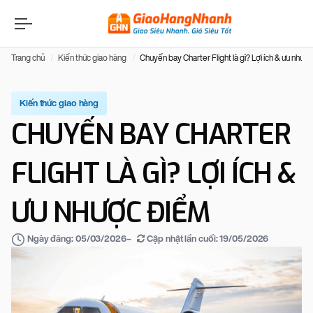
Trang chủ
Kiến thức giao hàng
Chuyến bay Charter Flight là gì? Lợi ích & ưu nhượ
Kiến thức giao hàng
CHUYẾN BAY CHARTER
FLIGHT LÀ GÌ? LỢI ÍCH &
ƯU NHƯỢC ĐIỂM
–
Cập nhật lần cuối:
19/05/2026
Ngày đăng:
05/03/2026