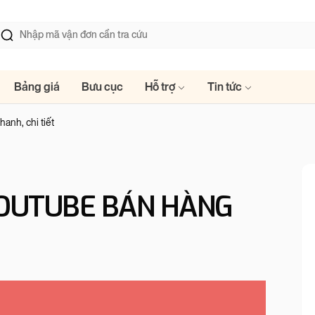
Bảng giá
Bưu cục
Hỗ trợ
Tin tức
anh, chi tiết
YOUTUBE BÁN HÀNG