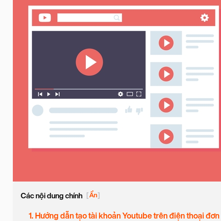
Các nội dung chính
[
Ẩn
]
1. Hướng dẫn tạo tài khoản Youtube trên điện thoại đơn