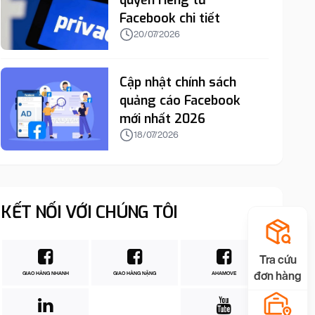
quyền riêng tư
Facebook chi tiết
20/07/2026
Cập nhật chính sách
quảng cáo Facebook
mới nhất 2026
18/07/2026
KẾT NỐI VỚI CHÚNG TÔI
Tra cứu
đơn hàng
GIAO HÀNG NHANH
GIAO HÀNG NẶNG
AHAMOVE