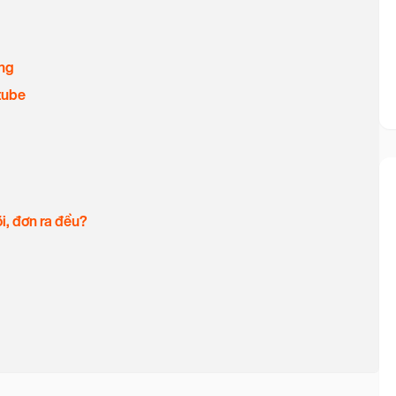
óng
tube
i, đơn ra đều?