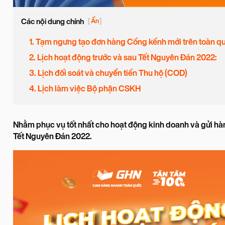
Các nội dung chính
[
Ẩn
]
1. Tạm ngưng tạo đơn hàng Cồng kềnh mới trên toàn q
2. Lịch hoạt động trước và sau Tết Nguyên Đán 2022:
3. Lịch đối soát và chuyển tiền Thu hộ (COD)
4. Lịch làm việc Bộ phận CSKH
Nhằm phục vụ tốt nhất cho hoạt động kinh doanh và gửi ha
Tết Nguyên Đán 2022.