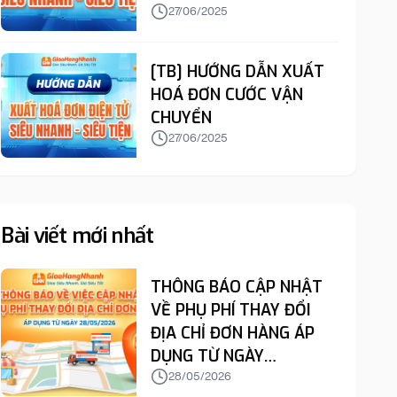
27/06/2025
[TB] HƯỚNG DẪN XUẤT
HOÁ ĐƠN CƯỚC VẬN
CHUYỂN
27/06/2025
Bài viết mới nhất
THÔNG BÁO CẬP NHẬT
VỀ PHỤ PHÍ THAY ĐỔI
ĐỊA CHỈ ĐƠN HÀNG ÁP
DỤNG TỪ NGÀY
28/05/2026
28/05/2026