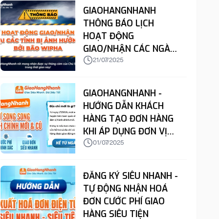
GIAOHANGNHANH
THÔNG BÁO LỊCH
HOẠT ĐỘNG
GIAO/NHẬN CÁC NGÀY
22 & 23/7
21/07/2025
GIAOHANGNHANH -
HƯỚNG DẪN KHÁCH
HÀNG TẠO ĐƠN HÀNG
KHI ÁP DỤNG ĐƠN VỊ
HÀNH CHÍNH MỚI VÀO
01/07/2025
ĐỊA CHỈ LẤY/GIAO/TRẢ
ĐĂNG KÝ SIÊU NHANH -
TỰ ĐỘNG NHẬN HOÁ
ĐƠN CƯỚC PHÍ GIAO
HÀNG SIÊU TIỆN