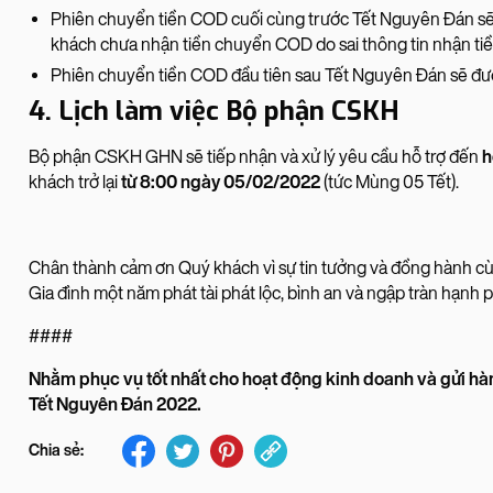
Phiên chuyển tiền COD cuối cùng trước Tết Nguyên Đán sẽ 
khách chưa nhận tiền chuyển COD do sai thông tin nhận tiền
Phiên chuyển tiền COD đầu tiên sau Tết Nguyên Đán sẽ đượ
4. Lịch làm việc Bộ phận CSKH
Bộ phận CSKH GHN sẽ tiếp nhận và xử lý yêu cầu hỗ trợ đến
h
khách trở lại
từ 8:00 ngày 05/02/2022
(tức Mùng 05 Tết).
Chân thành cảm ơn Quý khách vì sự tin tưởng và đồng hành
Gia đình một năm phát tài phát lộc, bình an và ngập tràn hạnh 
####
Nhằm phục vụ tốt nhất cho hoạt động kinh doanh và gửi ha
Tết Nguyên Đán 2022.
Chia sẻ: