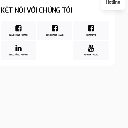
Hotline
KẾT NỐI VỚI CHÚNG TÔI
GIAO HÀNG NHANH
GIAO HÀNG NẶNG
AHAMOVE
GIAO HÀNG NHANH
GHN OFFICIAL