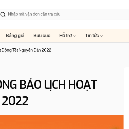
Bảng giá
Bưu cục
Hỗ trợ
Tin tức
t Động Tết Nguyên Đán 2022
NG BÁO LỊCH HOẠT
 2022