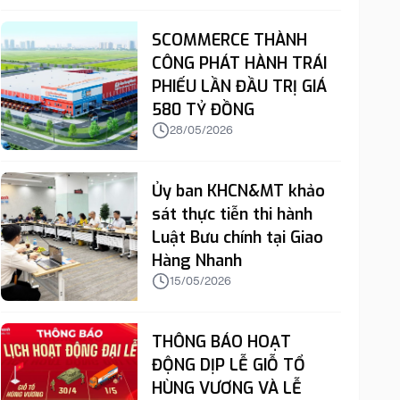
SCOMMERCE THÀNH
CÔNG PHÁT HÀNH TRÁI
PHIẾU LẦN ĐẦU TRỊ GIÁ
580 TỶ ĐỒNG
28/05/2026
Ủy ban KHCN&MT khảo
sát thực tiễn thi hành
Luật Bưu chính tại Giao
Hàng Nhanh
15/05/2026
THÔNG BÁO HOẠT
ĐỘNG DỊP LỄ GIỖ TỔ
HÙNG VƯƠNG VÀ LỄ