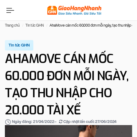
Trang chủ
Tin tức GHN
AhaMove cán mốc 60.000 đơn mỗi ngày, tạo thu nhập cho 
Tin tức GHN
AHAMOVE CÁN MỐC
60.000 ĐƠN MỖI NGÀY,
TẠO THU NHẬP CHO
20.000 TÀI XẾ
–
Cập nhật lần cuối:
27/06/2024
Ngày đăng:
21/04/2022