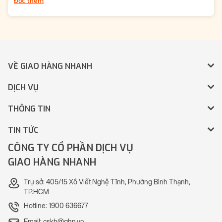
Đọc thêm
VỀ GIAO HÀNG NHANH
DỊCH VỤ
THÔNG TIN
TIN TỨC
CÔNG TY CỔ PHẦN DỊCH VỤ
GIAO HÀNG NHANH
Trụ sở: 405/15 Xô Viết Nghệ Tĩnh, Phường Bình Thạnh,
TP.HCM
Hotline: 1900 636677
Email: cskh@ghn.vn