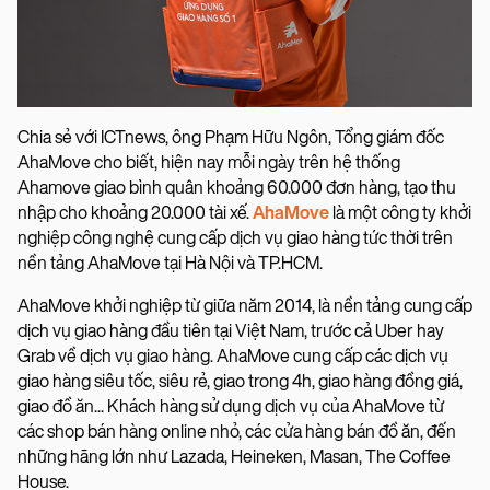
Chia sẻ với ICTnews, ông Phạm Hữu Ngôn, Tổng giám đốc
AhaMove cho biết, hiện nay mỗi ngày trên hệ thống
Ahamove giao bình quân khoảng 60.000 đơn hàng, tạo thu
nhập cho khoảng 20.000 tài xế.
AhaMove
là một công ty khởi
nghiệp công nghệ cung cấp dịch vụ giao hàng tức thời trên
nền tảng AhaMove tại Hà Nội và TP.HCM.
AhaMove khởi nghiệp từ giữa năm 2014, là nền tảng cung cấp
dịch vụ giao hàng đầu tiên tại Việt Nam, trước cả Uber hay
Grab về dịch vụ giao hàng. AhaMove cung cấp các dịch vụ
giao hàng siêu tốc, siêu rẻ, giao trong 4h, giao hàng đồng giá,
giao đồ ăn... Khách hàng sử dụng dịch vụ của AhaMove từ
các shop bán hàng online nhỏ, các cửa hàng bán đồ ăn, đến
những hãng lớn như Lazada, Heineken, Masan, The Coffee
House.