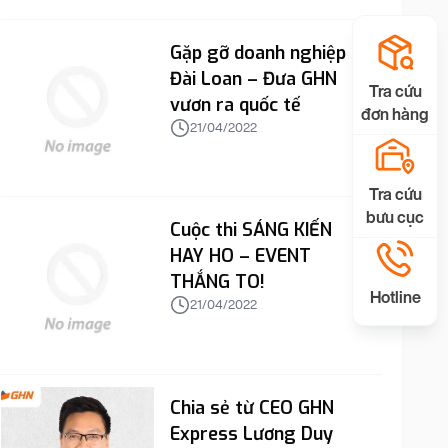
Gặp gỡ doanh nghiệp
Đài Loan – Đưa GHN
Tra cứu
vươn ra quốc tế
đơn hàng
21/04/2022
Tra cứu
bưu cục
Cuộc thi SÁNG KIẾN
HAY HO – EVENT
THẮNG TO!
Hotline
21/04/2022
Chia sẻ từ CEO GHN
Express Lương Duy