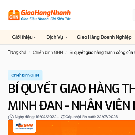
Giới thiệu
Dịch Vụ
Giao Hàng Doanh Nghiệp
Trang chủ
Chiến binh GHN
Bí quyết giao hàng thành công của a
Chiến binh GHN
BÍ QUYẾT GIAO HÀNG T
MINH ĐAN - NHÂN VIÊN 
–
Cập nhật lần cuối:
22/07/2023
Ngày đăng:
19/04/2022