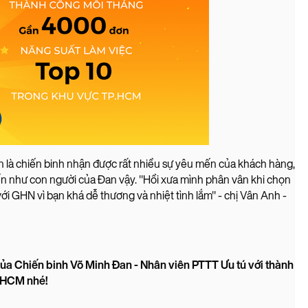
n là chiến binh nhận được rất nhiều sự yêu mến của khách hàng,
ến như con người của Đan vậy. "Hồi xưa mình phân vân khi chọn
ới GHN vì bạn khá dễ thương và nhiệt tình lắm" - chị Vân Anh -
ủa Chiến binh Võ Minh Đan - Nhân viên PTTT Ưu tú với thành
TPHCM nhé!