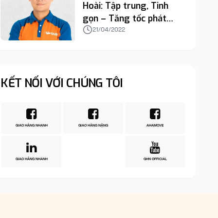
Hoài: Tập trung, Tinh
gọn – Tăng tốc phát
triển!
21/04/2022
KẾT NỐI VỚI CHÚNG TÔI
GIAO HÀNG NHANH
GIAO HÀNG NẶNG
AHAMOVE
GIAO HÀNG NHANH
GHN OFFICIAL