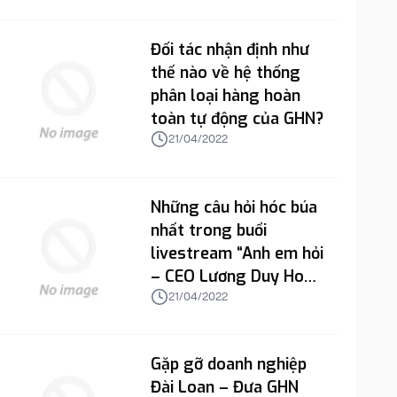
Đối tác nhận định như
thế nào về hệ thống
phân loại hàng hoàn
toàn tự động của GHN?
21/04/2022
Những câu hỏi hóc búa
nhất trong buổi
livestream “Anh em hỏi
– CEO Lương Duy Hoài
trả lời”
21/04/2022
Gặp gỡ doanh nghiệp
Đài Loan – Đưa GHN