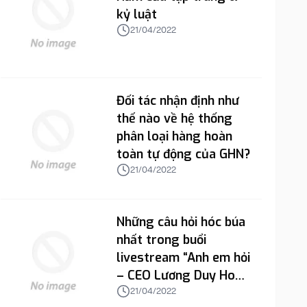
kỷ luật
21/04/2022
Đối tác nhận định như
thế nào về hệ thống
phân loại hàng hoàn
toàn tự động của GHN?
21/04/2022
Những câu hỏi hóc búa
nhất trong buổi
livestream “Anh em hỏi
– CEO Lương Duy Hoài
trả lời”
21/04/2022