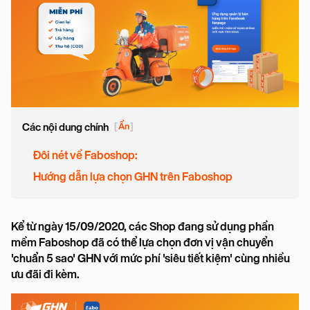
Các nội dung chính
[
Ẩn
]
Đôi nét về Faboshop:
Hướng dẫn lựa chọn GHN trên Faboshop
Kể từ ngày 15/09/2020, các Shop đang sử dụng phần
mềm Faboshop đã có thể lựa chọn đơn vị vận chuyển
'chuẩn 5 sao' GHN với mức phí 'siêu tiết kiệm' cùng nhiều
ưu đãi đi kèm.