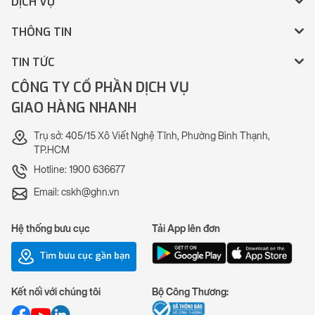
DỊCH VỤ
THÔNG TIN
TIN TỨC
CÔNG TY CỔ PHẦN DỊCH VỤ
GIAO HÀNG NHANH
Trụ sở: 405/15 Xô Viết Nghệ Tĩnh, Phường Bình Thạnh,
TP.HCM
Hotline: 1900 636677
Email: cskh@ghn.vn
Hệ thống bưu cục
Tải App lên đơn
Tìm bưu cục gần bạn
Kết nối với chúng tôi
Bộ Công Thương: