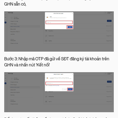
GHN sẵn có,
Bước 3: Nhập mã OTP đã gửi về SĐT đăng ký tài khoản trên
GHN và nhấn nút 'Kết nối'