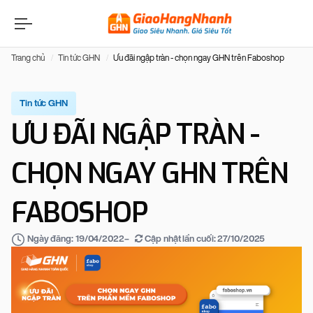
Trang chủ
Tin tức GHN
Ưu đãi ngập tràn - chọn ngay GHN trên Faboshop
Tin tức GHN
ƯU ĐÃI NGẬP TRÀN -
CHỌN NGAY GHN TRÊN
FABOSHOP
–
Cập nhật lần cuối:
27/10/2025
Ngày đăng:
19/04/2022