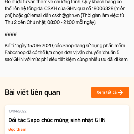
Để được tư vấn thêm về chương trình, Quý khách hàng có
thể liên hệ tổng đài CSKH của GHN qua số 18006328 (miễn
phí) hoặc gửi email đến cskh@ghn.vn (Thời gian làm việc: từ
Thứ 2 đến Chủ nhật; 08:00 - 21:00 mỗi ngày).
####
Kể từ ngày 15/09/2020, các Shop đang sử dụng phần mềm
Faboshop đã có thể lựa chọn đơn vị vận chuyển 'chuẩn 5
sao' GHN với mức phí 'siêu tiết kiệm' cùng nhiều ưu đãi đi kèm.
Bài viết liên quan
Xem tất cả
19/04/2022
Đối tác Sapo chúc mừng sinh nhật GHN
Đọc thêm