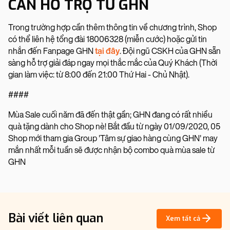
CẦN HỖ TRỢ TỪ GHN
Trong trường hợp cần thêm thông tin về chương trình, Shop
có thể liên hệ tổng đài 18006328 (miễn cước) hoặc gửi tin
nhắn đến Fanpage GHN
tại đây
. Đội ngũ CSKH của GHN sẵn
sàng hỗ trợ giải đáp ngay mọi thắc mắc của Quý Khách (Thời
gian làm việc: từ 8:00 đến 21:00 Thứ Hai - Chủ Nhật).
####
Mùa Sale cuối năm đã đến thật gần; GHN đang có rất nhiều
quà tặng dành cho Shop nè! Bắt đầu từ ngày 01/09/2020, 05
Shop mới tham gia Group 'Tâm sự giao hàng cùng GHN' may
mắn nhất mỗi tuần sẽ được nhận bộ combo quà mùa sale từ
GHN
Bài viết liên quan
Xem tất cả