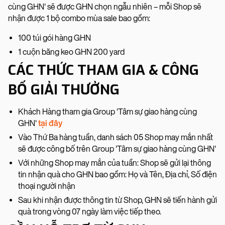
cùng GHN' sẽ được GHN chọn ngẫu nhiên – mỗi Shop sẽ
nhận được 1 bộ combo mùa sale bao gồm:
100 túi gói hàng GHN
1 cuộn băng keo GHN 200 yard
CÁC THỨC THAM GIA & CÔNG
BỐ GIẢI THƯỞNG
Khách Hàng tham gia Group 'Tâm sự giao hàng cùng
GHN'
tại đây
Vào Thứ Ba hàng tuần, danh sách 05 Shop may mắn nhất
sẽ được công bố trên Group 'Tâm sự giao hàng cùng GHN'
Với những Shop may mắn của tuần: Shop sẽ gửi lại thông
tin nhận quà cho GHN bao gồm: Họ và Tên, Địa chỉ, Số điện
thoại người nhận
Sau khi nhận được thông tin từ Shop, GHN sẽ tiến hành gửi
quà trong vòng 07 ngày làm việc tiếp theo.