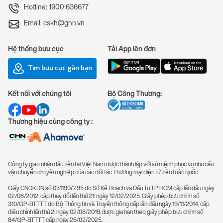
Hotline: 1900 636677
Email: cskh@ghn.vn
Hệ thống bưu cục
Tải App lên đơn
Tìm bưu cục gần bạn
Kết nối với chúng tôi
Bộ Công Thương:
Thương hiệu cùng công ty :
Công ty giao nhận đầu tiên tại Việt Nam được thành lập với sứ mệnh phục vụ nhu cầu
vận chuyển chuyên nghiệp của các đối tác Thương mại điện tử trên toàn quốc.
Giấy CNĐKDN số 0311907295 do Sở Kế Hoạch và Đầu Tư TP HCM cấp lần đầu ngày
02/08/2012, cấp thay đổi lần thứ 21: ngày 12/02/2025. Giấy phép bưu chính số
310/GP-BTTTT do Bộ Thông tin và Truyền thông cấp lần đầu ngày 19/11/2014, cấp
điều chỉnh lần thứ 2: ngày 02/08/2019, được gia hạn theo giấy phép bưu chính số
84/GP-BTTTT cấp ngày 26/02/2025.