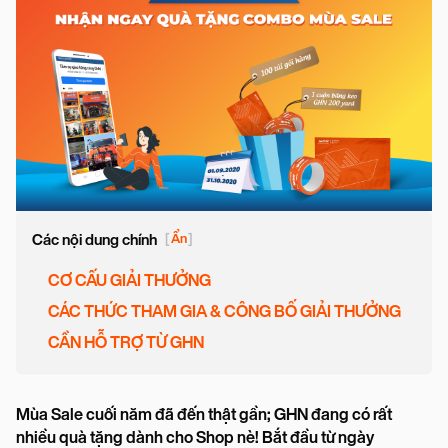
Các nội dung chính
[
Ẩn
]
CƠ CẤU GIẢI THƯỞNG
CÁC THỨC THAM GIA & CÔNG BỐ GIẢI THƯỞNG
CẦN HỖ TRỢ TỪ GHN
Mùa Sale cuối năm đã đến thật gần; GHN đang có rất
nhiều quà tặng dành cho Shop nè! Bắt đầu từ ngày