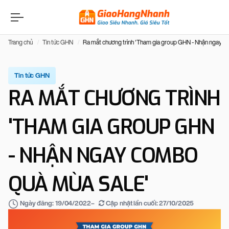
Trang chủ
Tin tức GHN
Ra mắt chương trình 'Tham gia group GHN - Nhận ngay c
Tin tức GHN
RA MẮT CHƯƠNG TRÌNH
'THAM GIA GROUP GHN
- NHẬN NGAY COMBO
QUÀ MÙA SALE'
–
Cập nhật lần cuối:
27/10/2025
Ngày đăng:
19/04/2022