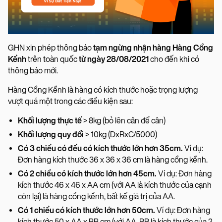
GHN xin phép thông báo
tạm ngừng nhận hàng Hàng Cồng
Kềnh
trên toàn quốc
từ ngày 28/08/2021
cho đến khi có
thông báo mới.
Hàng Cồng Kềnh là hàng có kích thước hoặc trọng lượng
vượt quá một trong các điều kiện sau:
Khối lượng thực tế
> 8kg (bỏ lên cân để cân)
Khối lượng quy đổi
> 10kg (DxRxC/5000)
Có 3 chiều có đều có kích thước lớn hơn 35cm.
Ví dụ:
Đơn hàng kích thước 36 x 36 x 36 cm là hàng cồng kềnh.
Có 2 chiều có kích thước lớn hơn 45cm.
Ví dụ: Đơn hàng
kích thước 46 x 46 x AA cm (với AA là kích thước của cạnh
còn lại) là hàng cồng kềnh, bất kể giá trị của AA.
Có 1 chiều có kích thước lớn hơn 50cm.
Ví dụ: Đơn hàng
kích thước 50 x AA x BB cm (với AA, BB là kích thước của 2