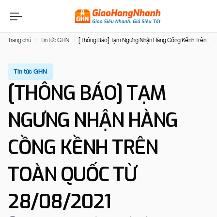
Trang chủ
Tin tức GHN
[Thông Báo] Tạm Ngưng Nhận Hàng Cồng Kềnh Trên Toà
Tin tức GHN
[THÔNG BÁO] TẠM
NGƯNG NHẬN HÀNG
CỒNG KỀNH TRÊN
TOÀN QUỐC TỪ
28/08/2021