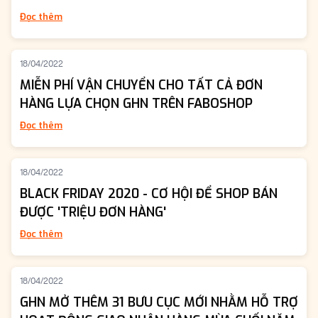
Đọc thêm
18/04/2022
MIỄN PHÍ VẬN CHUYỂN CHO TẤT CẢ ĐƠN
HÀNG LỰA CHỌN GHN TRÊN FABOSHOP
Đọc thêm
18/04/2022
BLACK FRIDAY 2020 - CƠ HỘI ĐỂ SHOP BÁN
ĐƯỢC 'TRIỆU ĐƠN HÀNG'
Đọc thêm
18/04/2022
GHN MỞ THÊM 31 BƯU CỤC MỚI NHẰM HỖ TRỢ