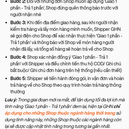
Bước 2:
Đối với những đơn Shop muốn áp dụng 'Giao 1
phần - Trả 1 phần', Shop đừng quên thông báo trước với
người nhận nhé
Bước 3:
Khi đến địa điểm giao hàng, sau khi người nhận
kiểm tra hàng và lấy món hàng mình muốn, Shipper GHN
sẽ gọi điện cho Shop để xác nhận thực hiện 'Giao 1 phần -
Trả 1 phần' và thông báo với Shop về món hàng người
nhận đã lấy, và tổng số hàng sẽ hoàn trả về cho Shop
Bước 4:
Shop xác nhận đồng ý 'Giao 1 phần - Trả 1
phần' với Shipper và điều chỉnh tiền thu hộ COD/ Ghi chú
bắt buộc/ Ghi chú đơn hàng trên hệ thống (nếu cần thiết)
Bước 5:
Shipper sẽ tiến hành đóng gói, in vận đơn và hoàn
trả hàng về cho Shop theo quy trình hoàn trả hàng thông
thường
Lưu ý:
Trong giai đoạn mới ra mắt, để tận dụng tối đa lợi ích mà
tính năng 'Giao 1 phần - Trả 1 phần' đem lại, hiện tại GHN
chỉ
áp dụng cho những Shop thuộc ngành hàng thời trang
sử
dụng tính năng này, những Shop thuộc các ngành hàng còn
lại sẽ được cập nhật tính năng trong tương lai gần nhất.