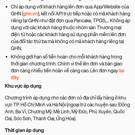
Chỉ áp dụng với khách hàng lên đơn qua App/Website của
GHN (
ghn.vn
), kết nối API trực tiếp hoặc có mã khách hàng
riêng tại GHN như đặt đơn qua Pancake, TPOS,... Không áp
dụng với các khách hàng thuộc nhóm sàn Thương mại
điện tử hoặc các khách hàng sử dụng phần mềm lên đơn
của đối tác thứ ba mà không có mã khách hàng riêng tại
GHN.
Không giới hạn số tiền hoàn cho mỗi khách hàng trong
thời gian chương trình. Chính vì thế lên đơn và bàn giao
đơn càng nhiều tiền hoàn về càng cao. Lên đơn ngay
tại
đây
Khu vực áp dụng
Chương trình áp dụng cho các đơn có địa chỉ lấy hàng ở khu
vực TP. Hồ Chí Minh và Hà Nội (ngoại trừ các huyện sau: Đông
Anh, Ba Vì, Chương Mỹ, Mê Linh, Mỹ Đức, Phú Xuyên, Quốc
Oai, Sóc Sơn, Thanh Oai, Ứng Hòa).
Thời gian áp dụng