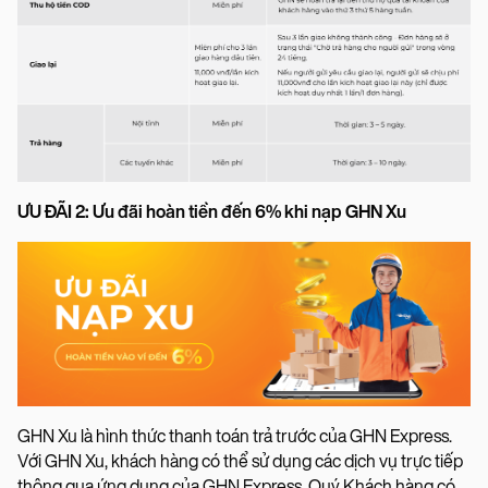
ƯU ĐÃI 2: Ưu đãi hoàn tiền đến 6% khi nạp GHN Xu
GHN Xu là hình thức thanh toán trả trước của GHN Express.
Với GHN Xu, khách hàng có thể sử dụng các dịch vụ trực tiếp
thông qua ứng dụng của GHN Express. Quý Khách hàng có