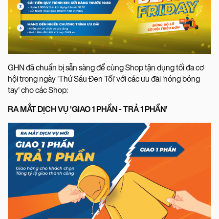
GHN đã chuẩn bị sẵn sàng để cùng Shop tận dụng tối đa cơ
hội trong ngày 'Thứ Sáu Đen Tối' với các ưu đãi 'nóng bỏng
tay' cho các Shop:
RA MẮT DỊCH VỤ 'GIAO 1 PHẦN - TRẢ 1 PHẦN'