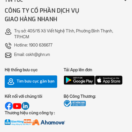
TIN TỨC
CÔNG TY CỔ PHẦN DỊCH VỤ
GIAO HÀNG NHANH
Trụ sở: 405/15 Xô Viết Nghệ Tĩnh, Phường Bình Thạnh,
TP.HCM
Hotline: 1900 636677
Email: cskh@ghn.vn
Hệ thống bưu cục
Tải App lên đơn
Tìm bưu cục gần bạn
Kết nối với chúng tôi
Bộ Công Thương:
Thương hiệu cùng công ty :