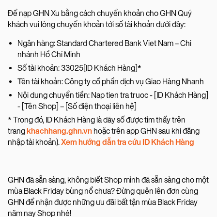
Để nạp GHN Xu bằng cách chuyển khoản cho GHN Quý
khách vui lòng chuyển khoản tới số tài khoản dưới đây:
Ngân hàng: Standard Chartered Bank Viet Nam – Chi
nhánh Hồ Chí Minh
Số tài khoản: 33025[ID Khách Hàng]
*
Tên tài khoản: Công ty cổ phần dịch vụ Giao Hàng Nhanh
Nội dung chuyển tiền: Nap tien tra truoc - [ID Khách Hàng]
- [Tên Shop] – [Số điện thoại liên hệ]
* Trong đó, ID Khách Hàng là dãy số được tìm thấy trên
trang
khachhang.ghn.vn
hoặc trên app GHN sau khi đăng
nhập tài khoản).
Xem hướng dẫn tra cứu ID Khách Hàng
GHN đã sẵn sàng, không biết Shop mình đã sẵn sàng cho một
mùa Black Friday bùng nổ chưa? Đừng quên lên đơn cùng
GHN để nhận được những ưu đãi bất tận mùa Black Friday
năm nay Shop nhé!