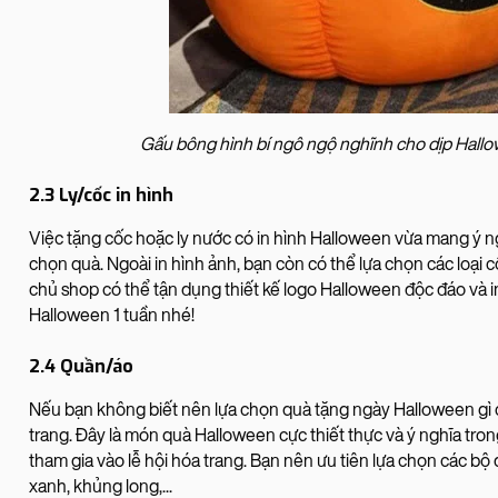
Gấu bông hình bí ngô ngộ nghĩnh cho dịp Hallo
2.3 Ly/cốc in hình
Việc tặng cốc hoặc ly nước có in hình Halloween vừa mang ý ng
chọn quà. Ngoài in hình ảnh, bạn còn có thể lựa chọn các loại 
chủ shop có thể tận dụng thiết kế logo Halloween độc đáo và i
Halloween 1 tuần nhé!
2.4 Quần/áo
Nếu bạn không biết nên lựa chọn quà tặng ngày Halloween gì 
trang. Đây là món quà Halloween cực thiết thực và ý nghĩa tro
tham gia vào lễ hội hóa trang. Bạn nên ưu tiên lựa chọn các bộ
xanh, khủng long,...