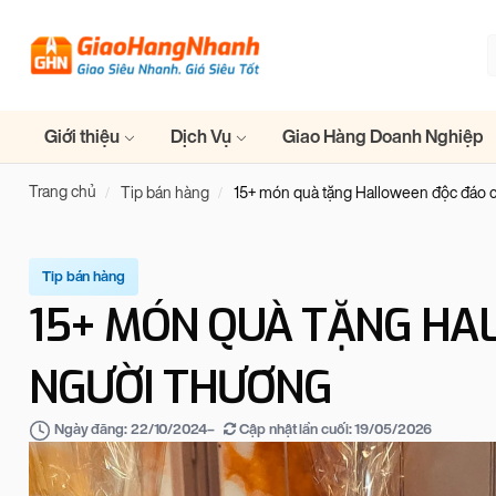
Giới thiệu
Dịch Vụ
Giao Hàng Doanh Nghiệp
Trang chủ
Tip bán hàng
15+ món quà tặng Halloween độc đáo 
Tip bán hàng
15+ MÓN QUÀ TẶNG HA
NGƯỜI THƯƠNG
–
Cập nhật lần cuối:
19/05/2026
Ngày đăng:
22/10/2024