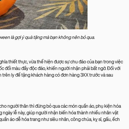
ween là gợi ý quà tặng mà bạn không nên bỏ qua.
hĩa thiết thực, vừa thể hiện được sự chu đáo của bạn trong việc
cốc đổi màu đầy độc đáo, khiến người nhận phải bất ngờ. Đối với
n trên ly để tặng khách hàng có đơn hàng 3XX trước và sau
cho người thân thì đừng bỏ qua các món quần áo, phụ kiện hóa
ng ngày lễ này, giúp người nhận biến hóa thành nhiều nhân vật
 quần áo dễ hóa trang như siêu nhân, công chúa, kỵ sĩ, gấu, ếch