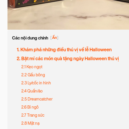
Các nội dung chính
[
Ẩn
]
1. Khám phá những điều thú vị về lễ Halloween
2. Bật mí các món quà tặng ngày Halloween thú vị
2.1 Kẹo ngọt
2.2 Gấu bông
2.3 Ly/cốc in hình
2.4 Quần/áo
2.5 Dreamcatcher
2.6 Bí ngô
2.7 Trang sức
2.8 Mặt nạ