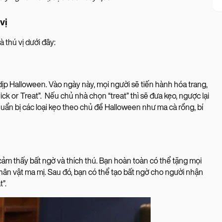
vị
thú vị dưới đây:
dịp Halloween. Vào ngày này, mọi người sẽ tiến hành hóa trang,
k or Treat”. Nếu chủ nhà chọn “treat” thì sẽ đưa kẹo, ngược lại
 chuẩn bị các loại kẹo theo chủ đề Halloween như ma cà rồng, bí
m thấy bất ngờ và thích thú. Bạn hoàn toàn có thể tặng mọi
ân vật ma mị. Sau đó, bạn có thể tạo bất ngờ cho người nhận
t”.