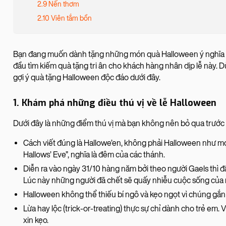
2.9 Nến thơm
2.10 Viên tắm bồn
Bạn đang muốn dành tặng những món quà Halloween ý nghĩa ch
đầu tìm kiếm quà tặng tri ân cho khách hàng nhân dịp lễ này. 
gợi ý quà tặng Halloween độc đáo dưới đây.
1. Khám phá những điều thú vị về lễ Halloween
Dưới đây là những điểm thú vị mà bạn không nên bỏ qua trước
Cách viết đúng là Hallowe’en, không phải Halloween như mọi
Hallows’ Eve”, nghĩa là đêm của các thánh.
Diễn ra vào ngày 31/10 hàng năm bởi theo người Gaels thì đây
Lúc này những người đã chết sẽ quấy nhiễu cuộc sống của
Halloween không thể thiếu bí ngô và kẹo ngọt vì chúng gắn
Lừa hay lộc (trick-or-treating) thực sự chỉ dành cho trẻ em
xin kẹo.