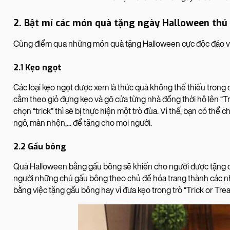
2. Bật mí các món quà tặng ngày Halloween thú 
Cùng điểm qua những món quà tặng Halloween cực độc đáo và 
2.1 Kẹo ngọt
Các loại kẹo ngọt được xem là thức quà không thể thiếu trong 
cằm theo giỏ đựng kẹo và gõ cửa từng nhà đồng thời hô lên “Tric
chọn “trick” thì sẽ bị thực hiện một trò đùa. Vì thế, bạn có thể
ngô, màn nhện,... để tặng cho mọi người.
2.2 Gấu bông
Quà Halloween bằng gấu bông sẽ khiến cho người được tặng cả
người những chú gấu bông theo chủ đề hóa trang thành các nh
bằng việc tặng gấu bông hay vì đưa kẹo trong trò “Trick or Trea