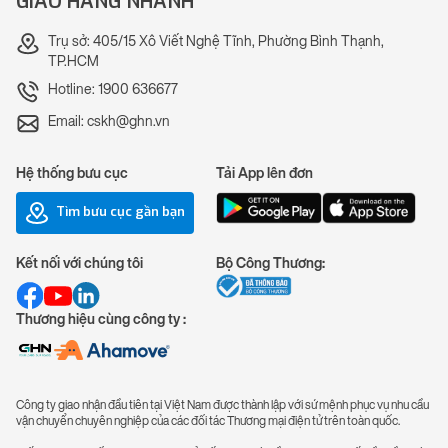
GIAO HÀNG NHANH
Trụ sở: 405/15 Xô Viết Nghệ Tĩnh, Phường Bình Thạnh,
TP.HCM
Hotline: 1900 636677
Email: cskh@ghn.vn
Hệ thống bưu cục
Tải App lên đơn
Tìm bưu cục gần bạn
Kết nối với chúng tôi
Bộ Công Thương:
Thương hiệu cùng công ty :
Công ty giao nhận đầu tiên tại Việt Nam được thành lập với sứ mệnh phục vụ nhu cầu
vận chuyển chuyên nghiệp của các đối tác Thương mại điện tử trên toàn quốc.