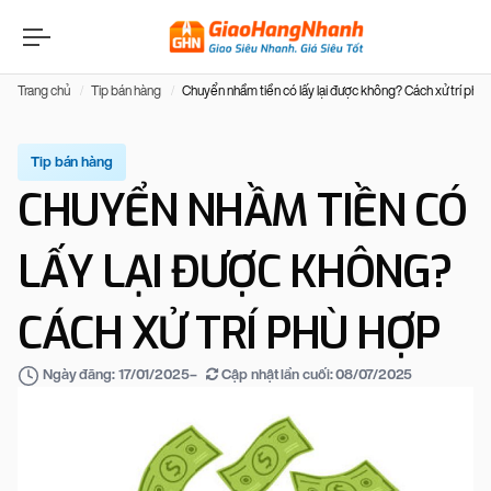
Trang chủ
Tip bán hàng
Chuyển nhầm tiền có lấy lại được không? Cách xử trí phù
Tip bán hàng
CHUYỂN NHẦM TIỀN CÓ
LẤY LẠI ĐƯỢC KHÔNG?
CÁCH XỬ TRÍ PHÙ HỢP
–
Cập nhật lần cuối:
08/07/2025
Ngày đăng:
17/01/2025