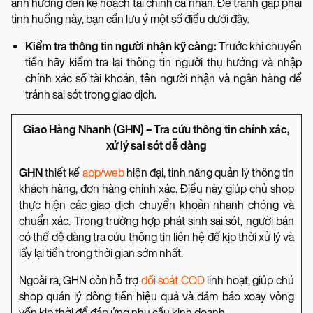
ảnh hưởng đến kế hoạch tài chính cá nhân. Để tránh gặp phải
tình huống này, bạn cần lưu ý một số điều dưới đây.
Kiểm tra thông tin người nhận kỹ càng:
Trước khi chuyển
tiền hãy kiểm tra lại thông tin người thụ hưởng và nhập
chính xác số tài khoản, tên người nhận và ngân hàng để
tránh sai sót trong giao dịch.
Giao Hàng Nhanh (GHN) – Tra cứu thông tin chính xác,
xử lý sai sót dễ dàng
GHN
thiết kế
app/web
hiện đại, tính năng quản lý thông tin
khách hàng, đơn hàng chính xác. Điều này giúp chủ shop
thực hiện các giao dịch chuyển khoản nhanh chóng và
chuẩn xác. Trong trường hợp phát sinh sai sót, người bán
có thể dễ dàng tra cứu thông tin liên hệ để kịp thời xử lý và
lấy lại tiền trong thời gian sớm nhất.
Ngoài ra, GHN còn hỗ trợ
đối soát COD
linh hoạt, giúp chủ
shop quản lý dòng tiền hiệu quả và đảm bảo xoay vòng
vốn kịp thời để đáp ứng nhu cầu kinh doanh.