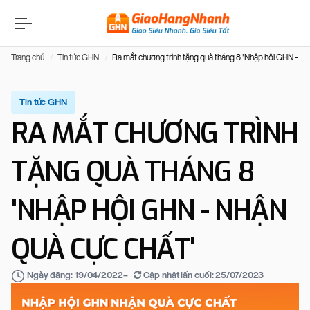
Trang chủ
Tin tức GHN
Ra mắt chương trình tặng quà tháng 8 'Nhập hội GHN - Nh
Tin tức GHN
RA MẮT CHƯƠNG TRÌNH
TẶNG QUÀ THÁNG 8
'NHẬP HỘI GHN - NHẬN
QUÀ CỰC CHẤT'
–
Cập nhật lần cuối:
25/07/2023
Ngày đăng:
19/04/2022