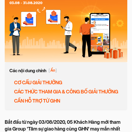
Các nội dung chính
[
Ẩn
]
CƠ CẤU GIẢI THƯỞNG
CÁC THỨC THAM GIA & CÔNG BỐ GIẢI THƯỞNG
CẦN HỖ TRỢ TỪ GHN
Bắt đầu từ ngày 03/08/2020, 05 Khách Hàng mới tham
gia Group 'Tâm sự giao hàng cùng GHN' may mắn nhất