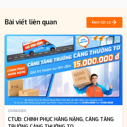
Bài viết liên quan
Xem tất cả
23/04/2025
CTƯĐ: CHINH PHỤC HÀNG NẶNG, CÀNG TĂNG
TRƯỞNG CÀNG THƯỞNG TO