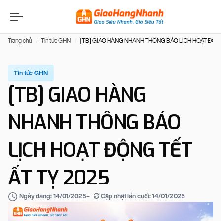
Trang chủ
Tin tức GHN
[TB] GIAO HÀNG NHANH THÔNG BÁO LỊCH HOẠT ĐỘNG
Tin tức GHN
[TB] GIAO HÀNG
NHANH THÔNG BÁO
LỊCH HOẠT ĐỘNG TẾT
ẤT TỴ 2025
–
Cập nhật lần cuối:
14/01/2025
Ngày đăng:
14/01/2025