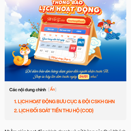
Các nội dung chính
[
Ẩn
]
1. LỊCH HOẠT ĐỘNG BƯU CỤC & ĐỘI CSKH GHN
2. LỊCH ĐỐI SOÁT TIỀN THU HỘ (COD)