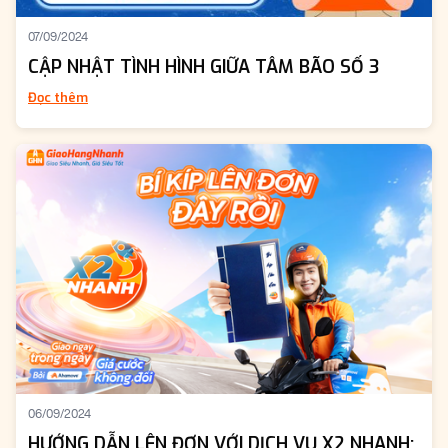
07/09/2024
CẬP NHẬT TÌNH HÌNH GIỮA TÂM BÃO SỐ 3
Đọc thêm
06/09/2024
HƯỚNG DẪN LÊN ĐƠN VỚI DỊCH VỤ X2 NHANH: