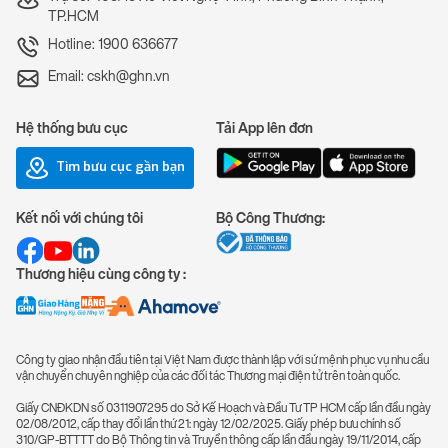
TP.HCM
Hotline: 1900 636677
Email: cskh@ghn.vn
Hệ thống bưu cục
Tải App lên đơn
Tìm bưu cục gần bạn
Kết nối với chúng tôi
Bộ Công Thương:
Thương hiệu cùng công ty :
Công ty giao nhận đầu tiên tại Việt Nam được thành lập với sứ mệnh phục vụ nhu cầu
vận chuyển chuyên nghiệp của các đối tác Thương mại điện tử trên toàn quốc.
Giấy CNĐKDN số 0311907295 do Sở Kế Hoạch và Đầu Tư TP HCM cấp lần đầu ngày
02/08/2012, cấp thay đổi lần thứ 21: ngày 12/02/2025. Giấy phép bưu chính số
310/GP-BTTTT do Bộ Thông tin và Truyền thông cấp lần đầu ngày 19/11/2014, cấp