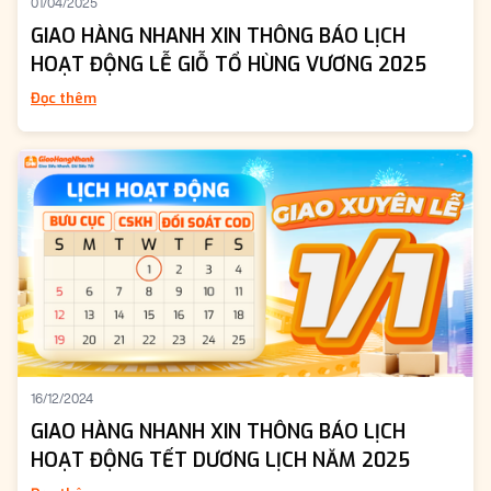
01/04/2025
GIAO HÀNG NHANH XIN THÔNG BÁO LỊCH
HOẠT ĐỘNG LỄ GIỖ TỔ HÙNG VƯƠNG 2025
Đọc thêm
16/12/2024
GIAO HÀNG NHANH XIN THÔNG BÁO LỊCH
HOẠT ĐỘNG TẾT DƯƠNG LỊCH NĂM 2025