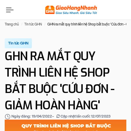
Trang chủ
Tin tức GHN
GHN ra mắt quy trình liên hệ Shop bắt buộc 'Cứu đơn - Gi
Tin tức GHN
GHN RA MẮT QUY
TRÌNH LIÊN HỆ SHOP
BẮT BUỘC 'CỨU ĐƠN -
GIẢM HOÀN HÀNG'
–
Cập nhật lần cuối:
12/07/2023
Ngày đăng:
19/04/2022