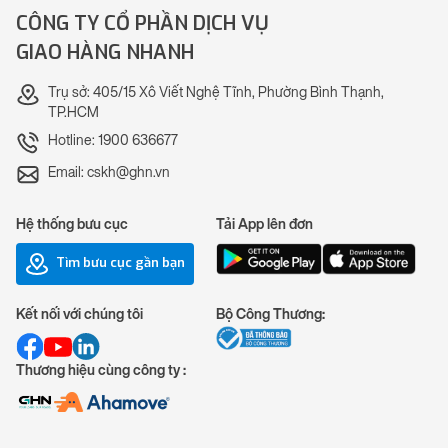
CÔNG TY CỔ PHẦN DỊCH VỤ
GIAO HÀNG NHANH
Trụ sở: 405/15 Xô Viết Nghệ Tĩnh, Phường Bình Thạnh,
TP.HCM
Hotline: 1900 636677
Email: cskh@ghn.vn
Hệ thống bưu cục
Tải App lên đơn
Tìm bưu cục gần bạn
Kết nối với chúng tôi
Bộ Công Thương:
Thương hiệu cùng công ty :