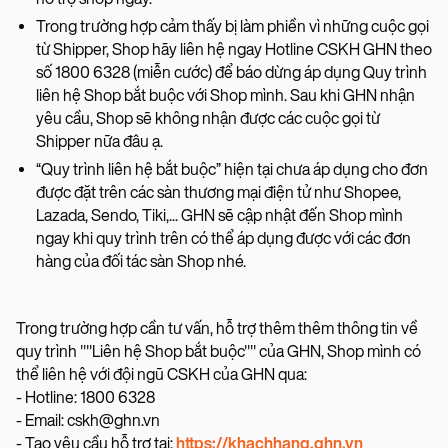
Trong trường hợp cảm thấy bị làm phiền vì những cuộc gọi
từ Shipper, Shop hãy liên hệ ngay Hotline CSKH GHN theo
số 1800 6328 (miễn cước) để báo dừng áp dụng Quy trình
liên hệ Shop bắt buộc với Shop mình. Sau khi GHN nhận
yêu cầu, Shop sẽ không nhận được các cuộc gọi từ
Shipper nữa đâu ạ.
“Quy trình liên hệ bắt buộc” hiện tại chưa áp dụng cho đơn
được đặt trên các sàn thương mại điện tử như Shopee,
Lazada, Sendo, Tiki,... GHN sẽ cập nhật đến Shop mình
ngay khi quy trình trên có thể áp dụng được với các đơn
hàng của đối tác sàn Shop nhé.
Trong trường hợp cần tư vấn, hỗ trợ thêm thêm thông tin về
quy trình ""Liên hệ Shop bắt buộc"" của GHN, Shop mình có
thể liên hệ với đội ngũ CSKH của GHN qua:
- Hotline: 1800 6328
- Email: cskh@ghn.vn
- Tạo yêu cầu hỗ trợ tại:
https://khachhang.ghn.vn