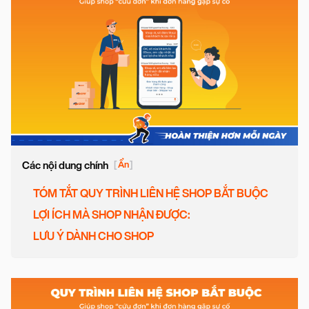
Các nội dung chính
[
Ẩn
]
TÓM TẮT QUY TRÌNH LIÊN HỆ SHOP BẮT BUỘC
LỢI ÍCH MÀ SHOP NHẬN ĐƯỢC:
LƯU Ý DÀNH CHO SHOP