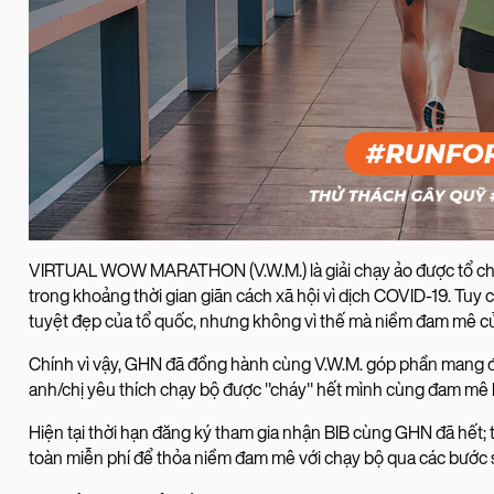
VIRTUAL WOW MARATHON (V.W.M.) là giải chạy ảo được tổ ch
trong khoảng thời gian giãn cách xã hội vì dịch COVID-19. Tuy
tuyệt đẹp của tổ quốc, nhưng không vì thế mà niềm đam mê của 
Chính vì vậy, GHN đã đồng hành cùng V.W.M. góp phần mang đ
anh/chị yêu thích chạy bộ được "cháy" hết mình cùng đam mê
Hiện tại thời hạn đăng ký tham gia nhận BIB cùng GHN đã hết;
toàn miễn phí để thỏa niềm đam mê với chạy bộ qua các bước 