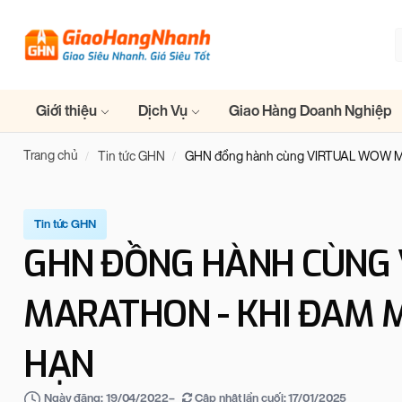
Giới thiệu
Dịch Vụ
Giao Hàng Doanh Nghiệp
Trang chủ
Tin tức GHN
GHN đồng hành cùng VIRTUAL WOW MAR
Tin tức GHN
GHN ĐỒNG HÀNH CÙNG
MARATHON - KHI ĐAM M
HẠN
–
Cập nhật lần cuối:
17/01/2025
Ngày đăng:
19/04/2022