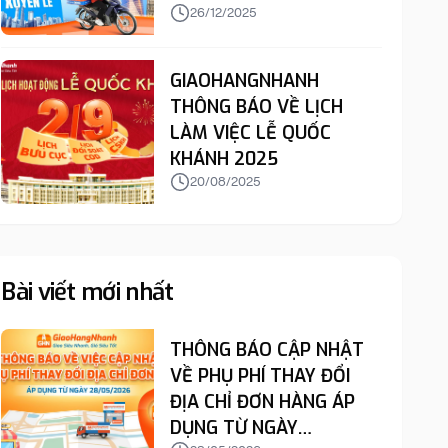
26/12/2025
GIAOHANGNHANH
THÔNG BÁO VỀ LỊCH
LÀM VIỆC LỄ QUỐC
KHÁNH 2025
20/08/2025
Bài viết mới nhất
THÔNG BÁO CẬP NHẬT
VỀ PHỤ PHÍ THAY ĐỔI
ĐỊA CHỈ ĐƠN HÀNG ÁP
DỤNG TỪ NGÀY