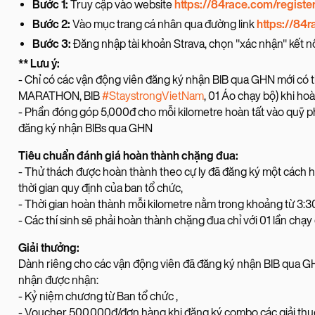
Bước 1:
Truy cập vào website
https://84race.com/registe
Bước 2:
Vào mục trang cá nhân qua đường link
https://84r
Bước 3:
Đăng nhập tài khoản Strava, chọn "xác nhận" kết n
** Lưu ý:
- Chỉ có các vận động viên đăng ký nhận BIB qua GHN mới c
MARATHON, BIB
#StaystrongVietNam
, 01 Áo chạy bộ) khi hoà
- Phần đóng góp 5,000đ cho mỗi kilometre hoàn tất vào quỹ 
đăng ký nhận BIBs qua GHN
Tiêu chuẩn đánh giá hoàn thành chặng đua:
- Thử thách được hoàn thành theo cự ly đã đăng ký một cách hợp
thời gian quy định của ban tổ chức,
- Thời gian hoàn thành mỗi kilometre nằm trong khoảng từ 3:30
- Các thí sinh sẽ phải hoàn thành chặng đua chỉ với 01 lần chạy
Giải thưởng:
Dành riêng cho các vận động viên đã đăng ký nhận BIB qua GHN
nhận được nhận:
- Kỷ niệm chương từ Ban tổ chức ,
- Voucher 500.000đ/đơn hàng khi đăng ký combo các giải thu