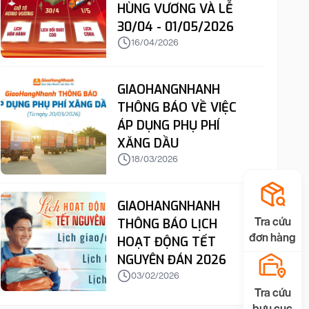
HÙNG VƯƠNG VÀ LỄ
30/04 - 01/05/2026
16/04/2026
GIAOHANGNHANH
THÔNG BÁO VỀ VIỆC
ÁP DỤNG PHỤ PHÍ
XĂNG DẦU
18/03/2026
GIAOHANGNHANH
Tra cứu
THÔNG BÁO LỊCH
đơn hàng
HOẠT ĐỘNG TẾT
NGUYÊN ĐÁN 2026
03/02/2026
Tra cứu
bưu cục