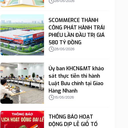
28/05/2026
28/05/2026
SCOMMERCE THÀNH
CÔNG PHÁT HÀNH TRÁI
PHIẾU LẦN ĐẦU TRỊ GIÁ
580 TỶ ĐỒNG
28/05/2026
Ủy ban KHCN&MT khảo
sát thực tiễn thi hành
Luật Bưu chính tại Giao
Hàng Nhanh
15/05/2026
THÔNG BÁO HOẠT
ĐỘNG DỊP LỄ GIỖ TỔ