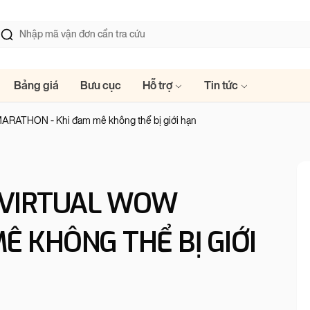
Bảng giá
Bưu cục
Hỗ trợ
Tin tức
ATHON - Khi đam mê không thể bị giới hạn
 VIRTUAL WOW
Ê KHÔNG THỂ BỊ GIỚI