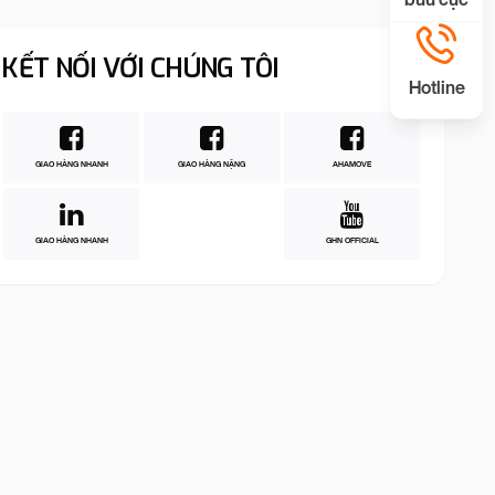
KẾT NỐI VỚI CHÚNG TÔI
Hotline
GIAO HÀNG NHANH
GIAO HÀNG NẶNG
AHAMOVE
GIAO HÀNG NHANH
GHN OFFICIAL