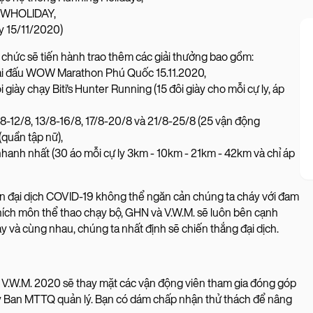
WOWHOLIDAY,
ày 15/11/2020)
 chức sẽ tiến hành trao thêm các giải thưởng bao gồm:
iải đấu WOW Marathon Phú Quốc 15.11.2020,
iày chạy Biti's Hunter Running (15 đôi giày cho mỗi cự ly, áp
8-12/8, 13/8-16/8, 17/8-20/8 và 21/8-25/8 (25 vận động
(quần tập nữ),
nhanh nhất (30 áo mỗi cự ly 3km - 10km - 21km - 42km và chỉ áp
ắn đại dịch COVID-19 không thể ngăn cản chúng ta cháy với đam
hích môn thể thao chạy bộ, GHN và V.W.M. sẽ luôn bên cạnh
 và cùng nhau, chúng ta nhất định sẽ chiến thắng đại dịch.
y V.W.M. 2020 sẽ thay mặt các vận động viên tham gia đóng góp
 Ban MTTQ quản lý. Bạn có dám chấp nhận thử thách để nâng