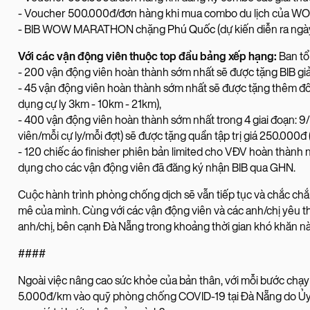
- Voucher 500.000đ/đơn hàng khi mua combo du lịch của 
- BIB WOW MARATHON chặng
Phú Quốc
(dự kiến diễn ra ng
Với các vận động viên thuộc top đầu bảng xếp hạng:
Ban tổ
- 200 vận động viên hoàn thành sớm nhất sẽ được tặng BIB g
- 45 vận động viên hoàn thành sớm nhất sẽ được tặng thêm đôi g
dụng cự ly 3km - 10km - 21km),
- 400 vận động viên hoàn thành sớm nhất trong 4 giai đoạn: 9/
viên/mỗi cự ly/mỗi đợt) sẽ được tặng quần tập trị giá 250.000đ 
- 120 chiếc áo finisher phiên bản limited cho VĐV hoàn thành 
dụng cho các vận động viên đã đăng ký nhận BIB qua GHN.
Cuộc hành trình phòng chống dịch sẽ vẫn tiếp tục và chắc ch
mê của mình. Cùng với các vận động viên và các anh/chị yêu t
anh/chị, bên cạnh Đà Nẵng trong khoảng thời gian khó khăn này
####
Ngoài việc nâng cao sức khỏe của bản thân, với mỗi bước chạ
5.000đ/km vào quỹ phòng chống COVID-19 tại Đà Nẵng do Ủy