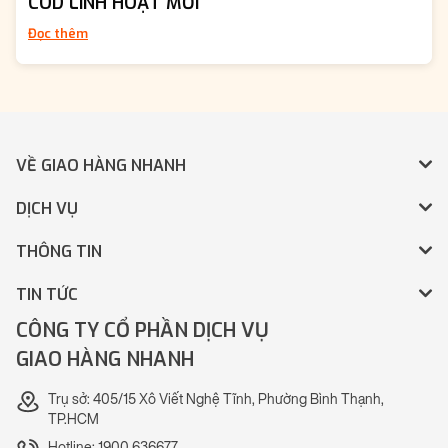
COD LINH HOẠT MỚI
Đọc thêm
VỀ GIAO HÀNG NHANH
DỊCH VỤ
THÔNG TIN
TIN TỨC
CÔNG TY CỔ PHẦN DỊCH VỤ
GIAO HÀNG NHANH
Trụ sở: 405/15 Xô Viết Nghệ Tĩnh, Phường Bình Thạnh,
TP.HCM
Hotline: 1900 636677