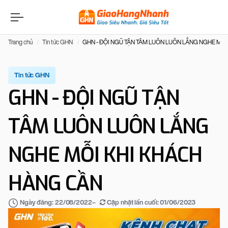
Trang chủ
Tin tức GHN
GHN - ĐỘI NGŨ TẬN TÂM LUÔN LUÔN LẮNG NGHE MỖ
Tin tức GHN
GHN - ĐỘI NGŨ TẬN
TÂM LUÔN LUÔN LẮNG
NGHE MỖI KHI KHÁCH
HÀNG CẦN
–
Cập nhật lần cuối:
01/06/2023
Ngày đăng:
22/08/2022