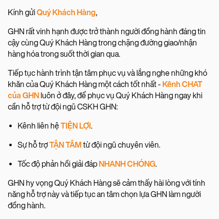
Kính gửi
Quý Khách Hàng
,
GHN rất vinh hạnh được trở thành người đồng hành đáng tin
cậy cùng Quý Khách Hàng trong chặng đường giao/nhận
hàng hóa trong suốt thời gian qua.
Tiếp tục hành trình tận tâm phục vụ và lắng nghe những khó
khăn của Quý Khách Hàng một cách tốt nhất -
Kênh CHAT
của GHN
luôn ở đây, để phục vụ Quý Khách Hàng ngay khi
cần hỗ trợ từ đội ngũ CSKH GHN:
Kênh liên hệ
TIỆN LỢI
.
Sự hỗ trợ
TẬN TÂM
từ đội ngũ chuyên viên.
Tốc độ phản hồi giải đáp
NHANH CHÓNG
.
GHN hy vọng Quý Khách Hàng sẽ cảm thấy hài lòng với tính
năng hỗ trợ này và tiếp tục an tâm chọn lựa GHN làm người
đồng hành.