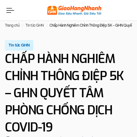
Trang chủ
Tin tức GHN
Chấp Hành Nghiêm Chỉnh Thông Điệp 5K – GHN Quyết T
Tin tức GHN
CHẤP HÀNH NGHIÊM
CHỈNH THÔNG ĐIỆP 5K
– GHN QUYẾT TÂM
PHÒNG CHỐNG DỊCH
COVID-19