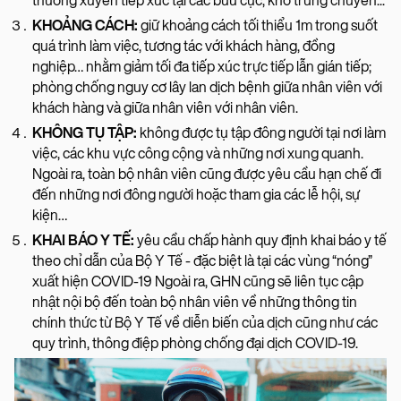
thường xuyên tiếp xúc tại các bưu cục, kho trung chuyển...
KHOẢNG CÁCH:
giữ khoảng cách tối thiểu 1m trong suốt
quá trình làm việc, tương tác với khách hàng, đồng
nghiệp… nhằm giảm tối đa tiếp xúc trực tiếp lẫn gián tiếp;
phòng chống nguy cơ lây lan dịch bệnh giữa nhân viên với
khách hàng và giữa nhân viên với nhân viên.
KHÔNG TỤ TẬP:
không được tụ tập đông người tại nơi làm
việc, các khu vực công cộng và những nơi xung quanh.
Ngoài ra, toàn bộ nhân viên cũng được yêu cầu hạn chế đi
đến những nơi đông người hoặc tham gia các lễ hội, sự
kiện…
KHAI BÁO Y TẾ:
yêu cầu chấp hành quy định khai báo y tế
theo chỉ dẫn của Bộ Y Tế - đặc biệt là tại các vùng “nóng”
xuất hiện COVID-19 Ngoài ra, GHN cũng sẽ liên tục cập
nhật nội bộ đến toàn bộ nhân viên về những thông tin
chính thức từ Bộ Y Tế về diễn biến của dịch cũng như các
quy trình, thông điệp phòng chống đại dịch COVID-19.