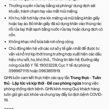
Thường xuyên rửa tay bằng xà phòng/ dung dịch sát
khuẩn, tránh chạm tay vào mắt mũi miệng.
Khi ho, hắt hơi hãy che kín miệng và mũi bằng khăn giấy
hoặc tay áo. Bỏ khăn giấy đã sử dụng khăn vào thùng rác
rồi rửa tay thật sạch bằng nước rửa tay hoặc dung dịch có
cồn.
Không khạc nhổ bừa bãi nơi công cộng.
Chủ động liên hệ với các cơ sở y tế gần nhất để được tư
vấn và hỗ trợ kịp thời trong trường hợp xuất hiện các dấu
hiệu như sốt, ho, khó thở… Thông tin liên hệ: Đường dây
nóng của Bộ Y Tế: 19003228; Cục Y tế dự phòng:
0989671115 hoặc 0963851919.
GHN luôn cam kết thực hiện các quy tắc
Trung thực
-
Tuân
thủ
-
Lập tức và kịp thời
-
Đề cao phòng ngừa
trong việc
phòng chống dịch bệnh. GHN kính mong Quý khách hàng
luôn giữ gìn sức khỏe và chung tay đẩy lùi dịch bệnh COVID-
19.