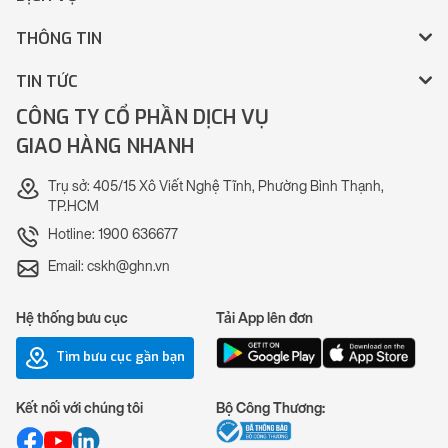
THÔNG TIN
TIN TỨC
CÔNG TY CỔ PHẦN DỊCH VỤ
GIAO HÀNG NHANH
Trụ sở: 405/15 Xô Viết Nghệ Tĩnh, Phường Bình Thạnh,
TP.HCM
Hotline: 1900 636677
Email: cskh@ghn.vn
Hệ thống bưu cục
Tải App lên đơn
Tìm bưu cục gần bạn
Kết nối với chúng tôi
Bộ Công Thương: