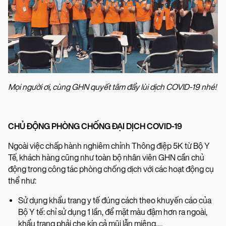
Mọi người ơi, cùng GHN quyết tâm đẩy lùi dịch COVID-19 nhé!
CHỦ ĐỘNG PHÒNG CHỐNG ĐẠI DỊCH COVID-19
Ngoài việc chấp hành nghiêm chỉnh Thông điệp 5K từ Bộ Y
Tế, khách hàng cũng như toàn bộ nhân viên GHN cần chủ
động trong công tác phòng chống dịch với các hoạt động cụ
thể như:
Sử dụng khẩu trang y tế đúng cách theo khuyến cáo của
Bộ Y tế: chỉ sử dụng 1 lần, để mặt màu đậm hơn ra ngoài,
khẩu trang phải che kín cả mũi lẫn miệng,…