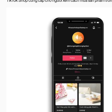
TikTok Shop cung cấp cho người xem cách mua sản phẩm tron