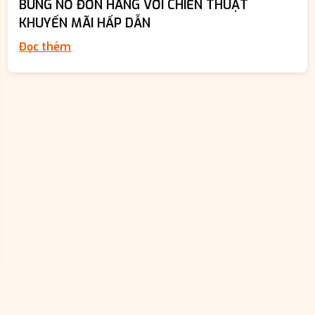
BÙNG NỔ ĐƠN HÀNG VỚI CHIẾN THUẬT
KHUYẾN MÃI HẤP DẪN
Đọc thêm