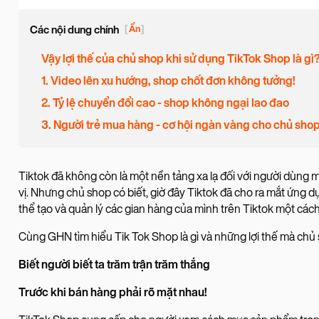
Các nội dung chính
[
Ẩn
]
Vậy lợi thế của chủ shop khi sử dụng TikTok Shop là gì
1️. Video lên xu hướng, shop chốt đơn không tưởng!
2️. Tỷ lệ chuyển đổi cao - shop không ngại lao đao
3️. Người trẻ mua hàng - cơ hội ngàn vàng cho chủ sho
Tiktok đã không còn là một nền tảng xa lạ đối với người dùng 
vị. Nhưng chủ shop có biết, giờ đây Tiktok đã cho ra mắt ứng
thể tạo và quản lý các gian hàng của mình trên Tiktok một cách t
Cùng GHN tìm hiểu Tik Tok Shop là gì và những lợi thế mà chủ 
Biết người biết ta trăm trận trăm thắng
Trước khi bán hàng phải rõ mặt nhau!