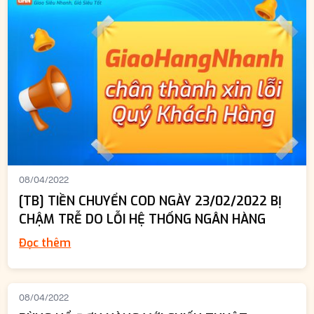
08/04/2022
[TB] TIỀN CHUYỂN COD NGÀY 23/02/2022 BỊ
CHẬM TRỄ DO LỖI HỆ THỐNG NGÂN HÀNG
Đọc thêm
08/04/2022