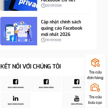
Facebook chi tiết
20/07/2026
Cập nhật chính sách
quảng cáo Facebook
mới nhất 2026
18/07/2026
KẾT NỐI VỚI CHÚNG TÔI
Tra cứu
đơn hàng
GIAO HÀNG NHANH
GIAO HÀNG NẶNG
AHAMOVE
Tra cứu
bưu cục
GIAO HÀNG NHANH
GHN OFFICIAL