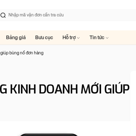
Bảng giá
Bưu cục
Hỗ trợ
Tin tức
 giúp bùng nổ đơn hàng
G KINH DOANH MỚI GIÚP