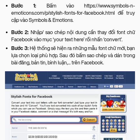
Bước 1:
Bấm vào https://www.symbols-n-
emoticons.com/p/stylish-fonts-for-facebook.html để truy
cập vào Symbols & Emotions.
Bước 2:
Nhập/ sao chép nội dung cần thay đổi font chữ
Facebook vào mục ‘your text here’ rồi nhấn ‘convert’.
Bước 3:
Hệ thống sẽ hiện ra những mẫu font chữ mới, bạn
lựa chọn loại phù hợp. Sau đó bấm sao chép và dán trong
bài đăng, bản tin, bình luận,... trên Facebook.