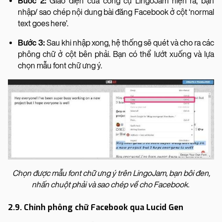
Bước 2:
Giao diện của công cụ LingoJam hiện ra, bạn
nhập/ sao chép nội dung bài đăng Facebook ở cột ‘normal
text goes here’.
Bước 3:
Sau khi nhập xong, hệ thống sẽ quét và cho ra các
phông chữ ở cột bên phải. Bạn có thể lướt xuống và lựa
chọn mẫu font chữ ưng ý.
Chọn được mẫu font chữ ưng ý trên LingoJam, bạn bôi đen,
nhấn chuột phải và sao chép về cho Facebook.
2.9. Chỉnh phông chữ Facebook qua Lucid Gen