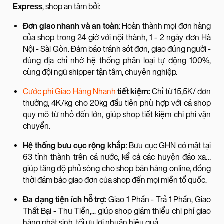
Express
, shop an tâm bởi:
Đơn giao nhanh và an toàn
: Hoàn thành mọi đơn hàng
của shop trong 24 giờ với nội thành, 1 - 2 ngày đơn Hà
Nội - Sài Gòn. Đảm bảo tránh sót đơn, giao đúng người -
đúng địa chỉ nhờ hệ thống phân loại tự động 100%,
cùng đội ngũ shipper tận tâm, chuyên nghiệp.
Cước phí Giao Hàng Nhanh
tiết kiệm:
Chỉ từ 15,5K/ đơn
thường, 4K/kg cho 20kg đầu tiên phù hợp với cả shop
quy mô từ nhỏ đến lớn, giúp shop tiết kiệm chi phí vận
chuyển.
Hệ thống bưu cục rộng khắp
: Bưu cục GHN có mặt tại
63 tỉnh thành trên cả nước, kể cả các huyện đảo xa…
giúp tăng độ phủ sóng cho shop bán hàng online, đồng
thời đảm bảo giao đơn của shop đến mọi miền tổ quốc.
Đa dạng tiện ích hỗ trợ:
Giao 1 Phần - Trả 1 Phần, Giao
Thất Bại - Thu Tiền,... giúp shop giảm thiểu chi phí giao
hàng phát sinh, tối ưu lợi nhuận hiệu quả.