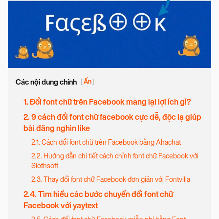
Các nội dung chính
[
Ẩn
]
1. Đổi font chữ trên Facebook mang lại lợi ích gì?
2. 9 cách đổi font chữ facebook cực dễ, độc lạ giúp
bài đăng nghìn like
2.1. Cách đổi font chữ trên Facebook bằng Ahachat
2.2. Hướng dẫn chi tiết cách chỉnh font chữ Facebook với
Slothsoft
2.3. Thay đổi font chữ Facebook đơn giản với Fontvilla
2.4. Tìm hiểu các bước chuyển đổi font chữ
Facebook với yaytext