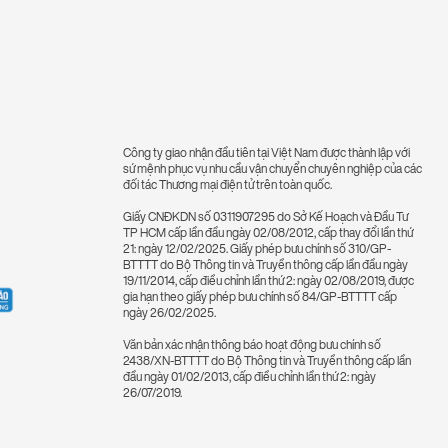
Công ty giao nhận đầu tiên tại Việt Nam được thành lập với
sứ mệnh phục vụ nhu cầu vận chuyển chuyên nghiệp của các
đối tác Thương mại điện tử trên toàn quốc.
Giấy CNĐKDN số 0311907295 do Sở Kế Hoạch và Đầu Tư
TP HCM cấp lần đầu ngày 02/08/2012, cấp thay đổi lần thứ
21: ngày 12/02/2025. Giấy phép bưu chính số 310/GP-
BTTTT do Bộ Thông tin và Truyền thông cấp lần đầu ngày
19/11/2014, cấp điều chỉnh lần thứ 2: ngày 02/08/2019, được
gia hạn theo giấy phép bưu chính số 84/GP-BTTTT cấp
ngày 26/02/2025.
Văn bản xác nhận thông báo hoạt động bưu chính số
2438/XN-BTTTT do Bộ Thông tin và Truyền thông cấp lần
đầu ngày 01/02/2013, cấp điều chỉnh lần thứ 2: ngày
26/07/2019.