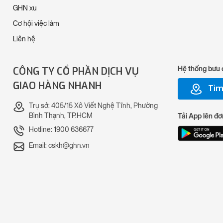
GHN xu
Cơ hội việc làm
Liên hệ
CÔNG TY CỔ PHẦN DỊCH VỤ
Hệ thống bưu 
GIAO HÀNG NHANH
Tìm
Trụ sở: 405/15 Xô Viết Nghệ Tĩnh, Phường
Bình Thạnh, TP.HCM
Tải App lên đơ
Hotline: 1900 636677
Email: cskh@ghn.vn