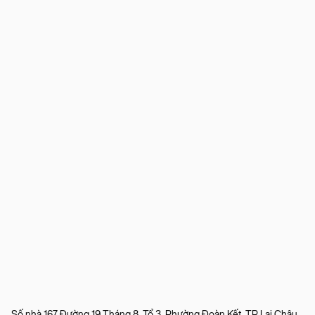
Số nhà 167 Đường 19 Tháng 8, Tổ 3, Phường Đoàn Kết, TP Lai Châu