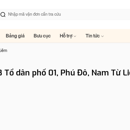
Bảng giá
Bưu cục
Hỗ trợ
Tin tức
Liêm
8 Tổ dân phố 01, Phú Đô, Nam Từ L