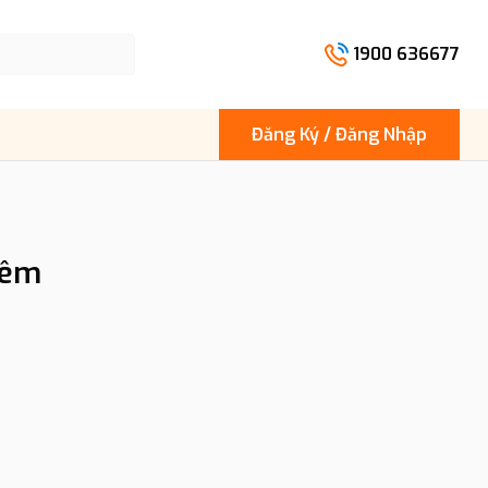
1900 636677
Đăng Ký / Đăng Nhập
iêm