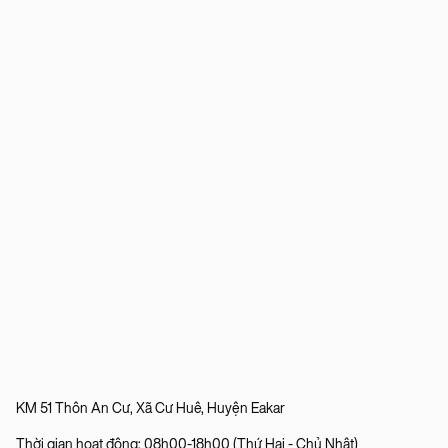
KM 51 Thôn An Cư, Xã Cư Huê, Huyện Eakar
Thời gian hoạt động: 08h00-18h00 (Thứ Hai - Chủ Nhật)