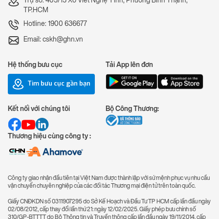
Trụ sở: 405/15 Xô Viết Nghệ Tĩnh, Phường Bình Thạnh,
TP.HCM
Hotline: 1900 636677
Email: cskh@ghn.vn
Hệ thống bưu cục
Tải App lên đơn
Tìm bưu cục gần bạn
Kết nối với chúng tôi
Bộ Công Thương:
Thương hiệu cùng công ty :
Công ty giao nhận đầu tiên tại Việt Nam được thành lập với sứ mệnh phục vụ nhu cầu
vận chuyển chuyên nghiệp của các đối tác Thương mại điện tử trên toàn quốc.
Giấy CNĐKDN số 0311907295 do Sở Kế Hoạch và Đầu Tư TP HCM cấp lần đầu ngày
02/08/2012, cấp thay đổi lần thứ 21: ngày 12/02/2025. Giấy phép bưu chính số
310/GP-BTTTT do Bộ Thông tin và Truyền thông cấp lần đầu ngày 19/11/2014, cấp