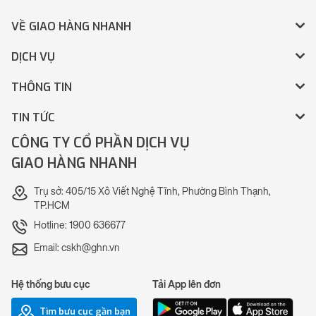
VỀ GIAO HÀNG NHANH
DỊCH VỤ
THÔNG TIN
TIN TỨC
CÔNG TY CỔ PHẦN DỊCH VỤ
GIAO HÀNG NHANH
Trụ sở: 405/15 Xô Viết Nghệ Tĩnh, Phường Bình Thạnh,
TP.HCM
Hotline: 1900 636677
Email: cskh@ghn.vn
Hệ thống bưu cục
Tải App lên đơn
Tìm bưu cục gần bạn