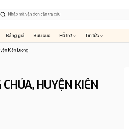
Bảng giá
Bưu cục
Hỗ trợ
Tin tức
uyện Kiên Lương
 CHÚA, HUYỆN KIÊN