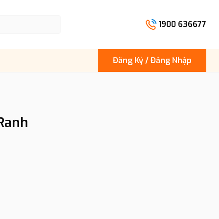
1900 636677
Đăng Ký / Đăng Nhập
 Ranh