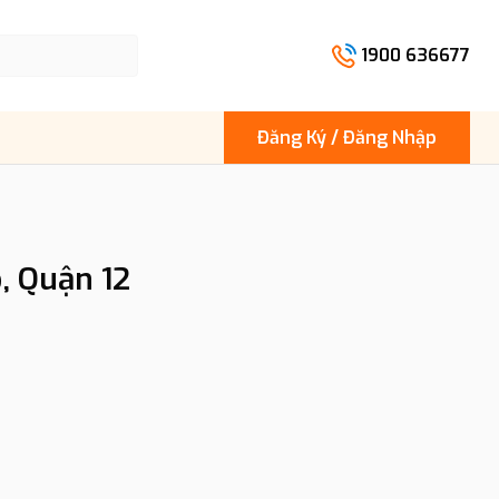
1900 636677
Đăng Ký / Đăng Nhập
, Quận 12