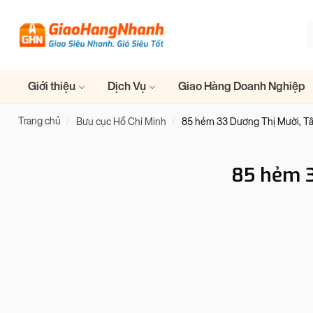
Giới thiệu
Dịch Vụ
Giao Hàng Doanh Nghiệp
Trang chủ
Bưu cục Hồ Chí Minh
85 hẻm 33 Dương Thị Mười, Tâ
85 hẻm 3